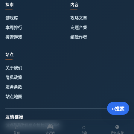
探索
内容
游戏库
攻略文章
本周排行
专题合集
搜索游戏
编辑作者
站点
关于我们
隐私政策
服务条款
站点地图
⌕
搜索
友情链接
游戏葡萄
游民星空
机核网
游研社
⌂
🎮
⌕
☻
首页
游戏库
搜索
我的收藏