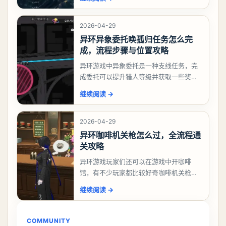
么做，下面就来告诉大家。异环异象委托
祸兮洄游任务攻略
2026-04-29
异环异象委托唤孤归任务怎么完
成，流程步骤与位置攻略
异环游戏中异象委托是一种支线任务，完
成委托可以提升猎人等级并获取一些奖
励，不少玩家都很好奇唤孤归任务应该怎
继续阅读
→
么做，今天游戏熊就来告诉大家。异环异
象委托唤孤归任务攻
2026-04-29
异环咖啡机关枪怎么过，全流程通
关攻略
异环游戏玩家们还可以在游戏中开咖啡
馆，有不少玩家都比较好奇咖啡机关枪应
该怎么过，今天游戏熊就给大家带来咖啡
继续阅读
→
机关枪攻略。异环咖啡机关枪怎么过一、
解锁条件都市大亨等
COMMUNITY