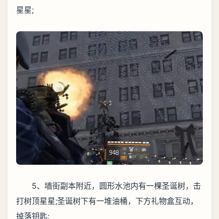
星星;
5、墙街副本附近，圆形水池内有一棵圣诞树，击
打树顶星星;圣诞树下有一堆油桶，下方礼物盒互动，
掉落钥匙;