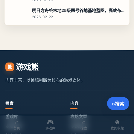
异环深蓝之恸全流程通关攻略，教程与隐藏奖励
2026-05-02
同分类攻略
异环白藏养成攻略，毕业配装、技能加点与阵容搭配保姆级解析
2026-05-08
聪明开局吧第147关攻略，养龙虾找出27个常用字通关答案
2026-05-02
异环深蓝之恸全流程通关攻略，教程与隐藏奖励
2026-05-02
热门文章
⌕
搜索
明日方舟终末地阿伯莉采石场宝箱全收集攻略，全点位分布图与路线
2026-02-23
⌂
🎮
⌕
☻
首页
游戏库
搜索
我的收藏
燕云十六声法外狂徒成就触发条件与通关攻略