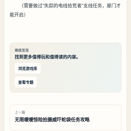
往回路上汽车旁边第六个）
第四组：碳
1、银行总部向上下水道，打4个电箱，往回走路
过的内部区域，找闪灯的房间可互动开关，场地内出
现小boss，击败后掉钥匙;
（进入下水道前走遇见一块黑布后面栅栏里电箱.
往回走穿过黑布直走亮红灯门往前栅栏里电箱，墙上
数字52栅栏里电箱.墙上数字53栅栏里电箱）
2、从东暗区-C口出来，走到一栋楼屋内电脑互
动，出现1个猎人。（一把灰白钥匙，面具）