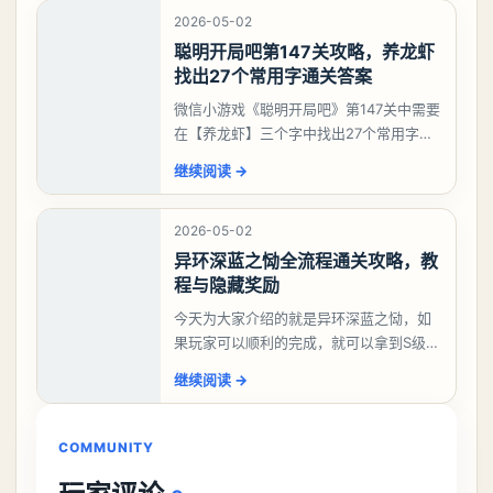
下一篇
元气骑士前传巴克斯果汁店解锁方法
继续阅读
相关内容
查看全部
2026-05-08
异环白藏养成攻略，毕业配装、技
能加点与阵容搭配保姆级解析
异环白藏怎么玩，白藏定位咒属性主C，是
站场持续输出。如果没有抽娜娜莉，还没
有肝出来小吱，有白藏的话可以先用着。
继续阅读
→
有娜娜莉缺另外一个二队C想打深渊也可以