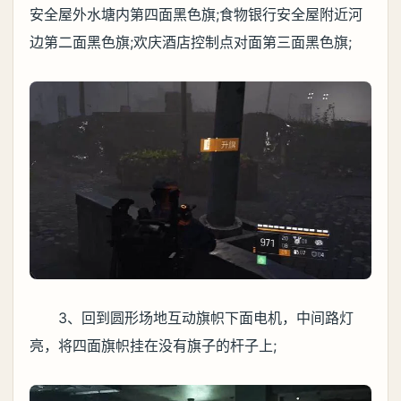
安全屋外水塘内第四面黑色旗;食物银行安全屋附近河
边第二面黑色旗;欢庆酒店控制点对面第三面黑色旗;
3、回到圆形场地互动旗帜下面电机，中间路灯
亮，将四面旗帜挂在没有旗子的杆子上;