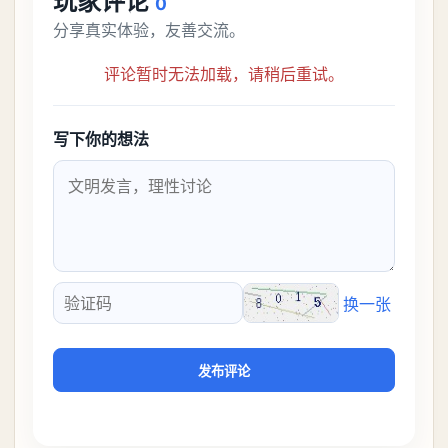
考虑养个白藏
2026-05-02
聪明开局吧第147关攻略，养龙虾
找出27个常用字通关答案
微信小游戏《聪明开局吧》第147关中需要
在【养龙虾】三个字中找出27个常用字，
答案是一、二、三、介、尢、龙、兰、
继续阅读
→
大、夫、夰、巾、中、虫、下、虾、卜、
囗、吓、卟、
2026-05-02
异环深蓝之恸全流程通关攻略，教
程与隐藏奖励
今天为大家介绍的就是异环深蓝之恸，如
果玩家可以顺利的完成，就可以拿到S级弧
盘，性价比非常高。不过在初期难度还是
继续阅读
→
比较高的，对于那些新手玩家并不建议直
接去挑战。今天
COMMUNITY