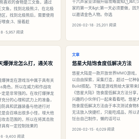
十六声家业详细升级攻略需知①&lt;
极熊喜欢的食物是三文鱼，通过
家的第一天&gt;第一天必须要做，因
三文鱼，找到北极熊;2、在北极
以邀请金色人物。你选
地区，找到北极熊后，需要使用
喂食;3、接着趁
2026-02-18 · 25,201 阅读
8 · 5,957 阅读
文章
3天爆弹龙怎么打，通关攻
悠星大陆饱食度低解决方法
悠星大陆是一款开放世界MMO游戏，
以自由探索，采集打造，超过一亿种
道爆弹龙在游戏当中属于具有关
Build搭配。下面是游戏熊给大家带来
ss角色，所以在威力和作战攻
《悠星大陆》饱食度低解决方法分享
一定是非常强的。在攻打爆弹龙
兴趣的小伙伴们一起来看看吧。悠星
好充分的心理和武力上的准备，
饱食度低解决方法由于本次测试食物
的防具和武器装备与他进行对
无法放入快捷栏，只能吃成品，所以
龙是会召唤出很多小怪，增大他
饪台自己制作，懒的话可以
的攻击范围的，所以在将其击败
好具有一定控制效果的
2026-02-15 · 6,029 阅读
6 · 9,400 阅读