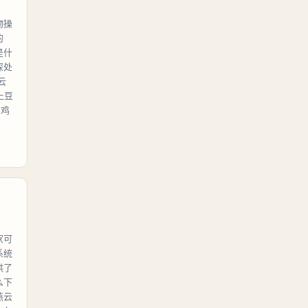
物操
的
是什
深处
云
土豆
=鸡
家可
系统
供了
么下
燕云