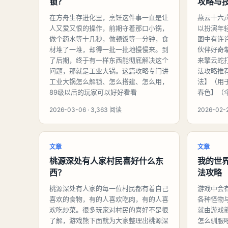
锁？
攻略与
在方舟生存进化里，烹饪这件事一直是让
燕云十六
人又爱又恨的操作，前期守着那口小锅，
以扮演年
做个药水等十几秒，做顿饭等一分钟，食
图中有许
材堆了一堆，却得一批一批地慢慢来。到
伙伴好奇
了后期，终于有一样东西能彻底解决这个
来擎云蛇
问题，那就是工业大锅。这篇攻略专门讲
法攻略推
工业大锅怎么解锁、怎么搭建、怎么用，
法】（用
89级以后的玩家可以好好看看
春色】（
2026-03-06 · 3,363 阅读
2026-02-2
文章
文章
桃源深处有人家村民喜好什么东
我的世
西？
法攻略
桃源深处有人家的每一位村民都有着自己
游戏中会
喜欢的食物，有的人喜欢吃肉，有的人喜
各种怪物
欢吃炒菜。很多玩家对村民的喜好不是很
就由游戏
了解，游戏熊下面就为大家整理出桃源深
怎么驯服