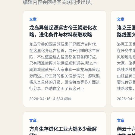
编辑内容会随标签关联同步出现。
文章
文章
龙岛异兽起源远古帝王鳄进化攻
洛克王
略，进化条件与材料获取攻略
路线图
龙岛异兽起源带领玩家们穿回远古时代，
洛克王国
在这里化身远古猛兽，展开别样的求生冒
在任务中
险，不过这些远古猛兽都各有各的特点，
风塔地附
只有精准掌握才能保证顺利通关.那么本
大家。洛
期游戏熊就先和大家来聊一聊龙岛异兽起
路线路线
源的远古帝王鳄的相关信息情况，游戏熊
由红蓝黄
将从其具体的升级、属性特点等多方面进
要先传送
行分享，帮助你全面了解这只巨
线路收集
2026-04-16 · 4,633 阅读
2026-04-1
文章
文章
方舟生存进化工业大锅多少级解
燕云十