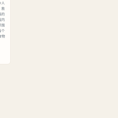
令人
：救
格的
戏内
节围
每个
食物