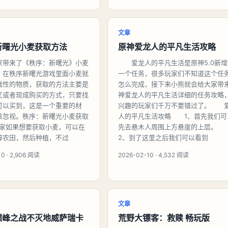
文章
新曙光小麦获取方法
原神爱龙人的平凡生活攻略
家带来了《秩序：新曙光》小麦
爱龙人的平凡生活是原神5.0新增
！在秩序新曙光游戏里面小麦就
一个任务，很多玩家们不知道这个任
础性的物质，获取的方法主要是
怎么完成，接下来小熊就会给大家带
又或者现成购买的方式，只要找
神爱龙人的平凡生活详细的任务攻略
可以买到，这是一个重要的材
兴趣的玩家们千万不要错过了。 
该忽视。秩序：新曙光小麦获取
人的平凡生活攻略 1、首先我们可
玩家如果想要获取小麦，可以在
先去悬木人周围上方悬崖的上层
辟农田，然后种植，不过
2、到了这里之后我们可以看到
0 · 2,906 阅读
2026-02-10 · 4,532 阅读
文章
巅峰之战不灭地威萨瑞卡
荒野大镖客：救赎 畅玩版