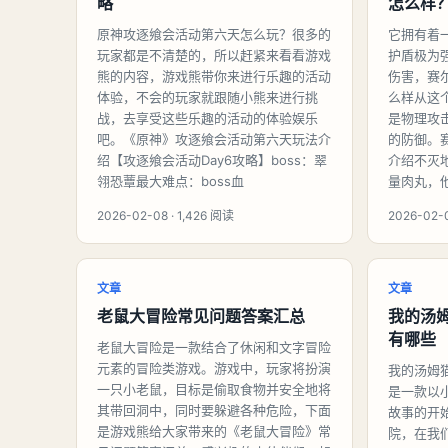
略
怎么样
原神攻逐飨会活动第六天怎么玩？很多的
它拥有着
玩家都是不清楚的，所以赶紧来看看游戏
护盾极为
熊的内容，游戏熊带你来进行乐趣的活动
伤害，赛
体验，不会的玩家就跟随小熊来进行挑
么样从这
战，去享受这些乐趣的活动的体验娱乐
是物理攻
吧。《原神》攻逐飨会活动第六天玩法介
的防御。
绍【攻逐飨会活动Day6攻略】boss：翠
介绍不灭
翎恐蕈最大难点：boss血
量肉丸，
2026-02-08 · 1,426 阅读
2026-02-
文章
文章
老鼠大冒险常见问题答案汇总
我的汤
有哪些
老鼠大冒险是一款结合了休闲和文字冒险
元素的冒险类游戏。游戏中，玩家将扮演
我的汤姆
一只小老鼠，目标是偷取食物并安全地将
是一款以
其带回洞中，同时要躲避各种危险，下面
故事的开
是游戏熊给大家带来的《老鼠大冒险》常
院，在我