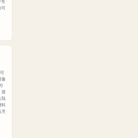
少东
为可
可
装备
的
，感
大陆
材料
去烹