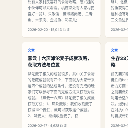
处有人家村民喜好的食物攻略，感兴趣的
略1、北
小伙伴可以来看看。桃源深处有人家村民
钓鱼获得
喜好一览1、朱敬儒：苦瓜猪肉汤、兰寿
这种极寒
鱼、木须肉、金龙鱼、彩圆儿;
三文鱼进行
2026-02-20 · 15,043 阅读
2026-02-1
文章
文章
燕云十六声滹沱麦子成就攻略，
生存3
获取方法与位置
略
滹沱麦子相关的成就很多，其中关于食物
首先要知
的隐藏成就就有四个，下面就为大家带来
键性的bo
这四个成就的达成条件，还没有完成的玩
击力方面
家们可以参考下面的完成方法来获取对应
之前要做
成就。《燕云十六声》滹沱麦子相关成就
利用合适
获取方法：1、风吹麦浪：我们收割麦子
决。爆弹
获得10个麦仁，就可以获取这个成就。
在对抗中
2、喊麦人：继续收割麦子，获
时要携带
2026-02-17 · 4,628 阅读
2026-02-1