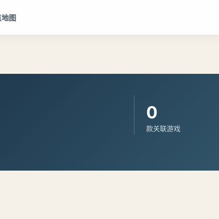
点地图
0
款关联游戏