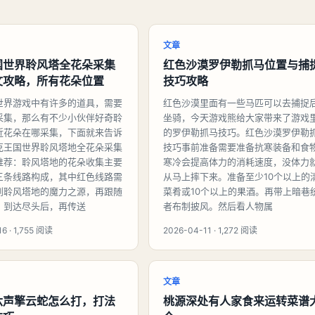
文章
国世界聆风塔全花朵采集
红色沙漠罗伊勒抓马位置与捕
文攻略，所有花朵位置
技巧攻略
世界游戏中有许多的道具，需要
红色沙漠里面有一些马匹可以去捕捉
采集，那么有不少小伙伴好奇聆
坐骑，今天游戏熊给大家带来了游戏
近花朵在哪采集，下面就来告诉
的罗伊勒抓马技巧。红色沙漠罗伊勒
克王国世界聆风塔地全花朵采集
技巧事前准备需要准备抗寒装备和食
推荐：聆风塔地的花朵收集主要
寒冷会提高体力的消耗速度，没体力
三条线路构成，其中红色线路需
从马上摔下来。准备至少10个以上的
到聆风塔地的魔力之源，再跟随
菜肴或10个以上的果酒。再带上暗巷
，到达尽头后，再传送
者布制披风。然后看人物属
6 · 1,755 阅读
2026-04-11 · 1,272 阅读
文章
六声擎云蛇怎么打，打法
桃源深处有人家食来运转菜谱