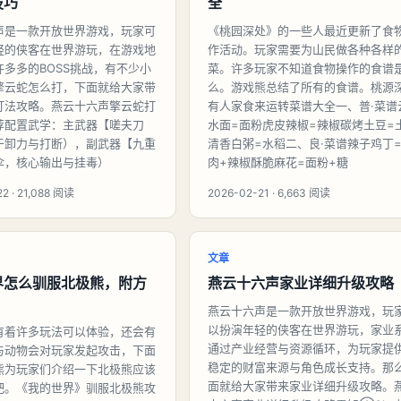
技巧
全
声是一款开放世界游戏，玩家可
《桃园深处》的一些人最近更新了食
轻的侠客在世界游玩，在游戏地
作活动。玩家需要为山民做各种各样
许多多的BOSS挑战，有不少小
菜。许多玩家不知道食物操作的食谱
擎云蛇怎么打，下面就给大家带
么。游戏熊总结了所有的食谱。桃源
打法攻略。燕云十六声擎云蛇打
有人家食来运转菜谱大全一、普·菜谱
荐配置武学：主武器【嗟夫刀
水面=面粉虎皮辣椒=辣椒碳烤土豆=
于卸力与打断），副武器【九重
清香白粥=水稻二、良·菜谱辣子鸡丁
伞，核心输出与挂毒）
肉+辣椒酥脆麻花=面粉+糖
2 · 21,088 阅读
2026-02-21 · 6,663 阅读
文章
界怎么驯服北极熊，附方
燕云十六声家业详细升级攻略
燕云十六声是一款开放世界游戏，玩
以扮演年轻的侠客在世界游玩，家业
有着许多玩法可以体验，还会有
通过产业经营与资源循环，为玩家提
与动物会对玩家发起攻击，下面
稳定的财富来源与角色成长支持。那
熊为玩家们介绍一下北极熊应该
面就给大家带来家业详细升级攻略。
吧。《我的世界》驯服北极熊攻