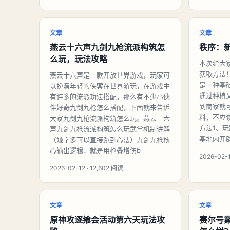
文章
文章
燕云十六声九剑九枪流派构筑怎
秩序：
么玩，玩法攻略
本次给大
获取方法
燕云十六声是一款开放世界游戏，玩家可
是一种基
以扮演年轻的侠客在世界游玩，在游戏中
通过种植
有许多的流派功法搭配，那么有不少小伙
到商家就
伴好奇九剑九枪怎么搭配，下面就来告诉
料，不应
大家九剑九枪流派构筑怎么玩。燕云十六
方法1、
声九剑九枪流派构筑怎么玩武学机制讲解
基地内开
（嫌字多可以直接跳到心法）九剑九枪核
心输出逻辑，就是用枪叠增伤b
2026-02-1
2026-02-12 · 12,602 阅读
文章
文章
原神攻逐飨会活动第六天玩法攻
赛尔号