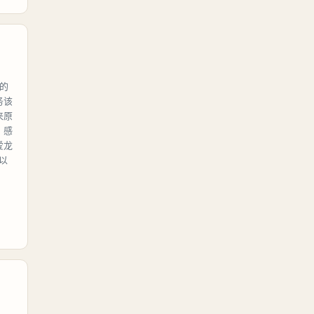
的
务该
来原
，感
爱龙
以
。