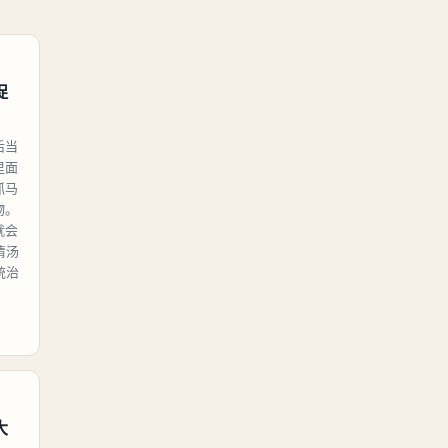
捉
后当
里面
抓马
物。
就会
清汤
统治
大