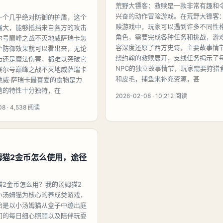
？
荒野大镖客：救赎是一款非常有趣和
兴奋的动作冒险游戏。在荒野大镖客
一个几乎绝对防御的护盾，这个
赎游戏中，玩家可以遇到许多不同性
强大，能够抵挡来自各方的攻击
角色，需要完成各种任务和挑战，游
尔号巅峰之战不灭地威萨瑞卡怎
容深度还原了西方史诗，主要故事情
个防御效果就可以看出来，无论
绕约翰的救赎展开，支线任务揭示了
击还是魔法伤害，都难以突破它
NPC的独立故事情节，玩家需要狩猎
赛尔号巅峰之战不灭地威萨瑞卡
和皮毛，捕鱼来补充资源，甚
地威·萨瑞卡最喜爱的食物是力
他的特性十分独特，在
2026-02-08 · 10,212 阅读
08 · 4,538 阅读
姆猫2金币怎么使用，途径
猫2金币怎么用？我的汤姆猫2
小汤姆猫为核心的养成类游戏，
始是以小汤姆猫从盒子中蹦出庭
们的每日细心照顾以及陪伴玩耍