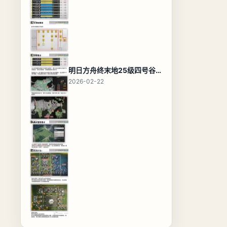
明日方舟终末地25级四号谷地基地蓝图，高效布局规划
2026-02-22