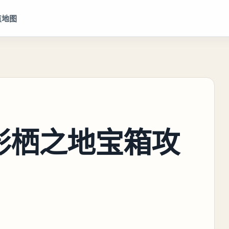
点地图
影栖之地宝箱攻