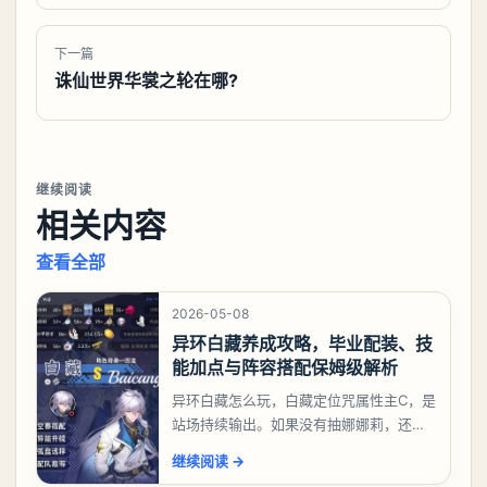
下一篇
诛仙世界华裳之轮在哪?
继续阅读
相关内容
查看全部
2026-05-08
异环白藏养成攻略，毕业配装、技
能加点与阵容搭配保姆级解析
异环白藏怎么玩，白藏定位咒属性主C，是
站场持续输出。如果没有抽娜娜莉，还没
有肝出来小吱，有白藏的话可以先用着。
继续阅读
→
有娜娜莉缺另外一个二队C想打深渊也可以