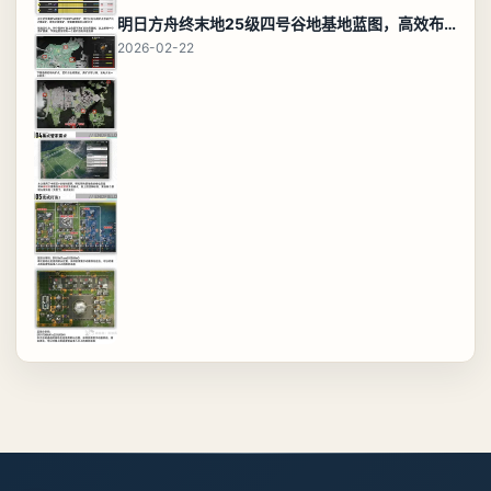
明日方舟终末地25级四号谷地基地蓝图，高效布局规划
2026-02-22