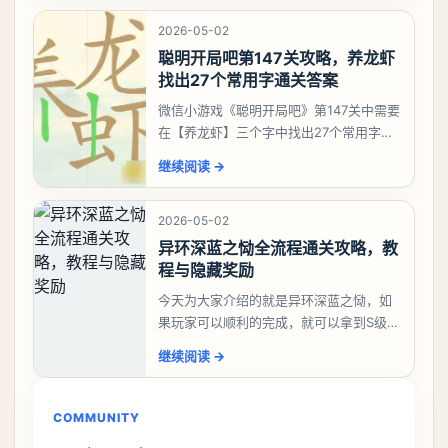
考虑养个白藏
2026-05-02
聪明开局吧第147关攻略，养龙虾
找出27个常用字通关答案
微信小游戏《聪明开局吧》第147关中需要
在【养龙虾】三个字中找出27个常用字，
答案是一、二、三、介、尢、龙、兰、
继续阅读
→
大、夫、夰、巾、中、虫、下、虾、卜、
囗、吓、卟、
2026-05-02
异环深蓝之恸全流程通关攻略，教
程与隐藏奖励
今天为大家介绍的就是异环深蓝之恸，如
果玩家可以顺利的完成，就可以拿到S级弧
盘，性价比非常高。不过在初期难度还是
继续阅读
→
比较高的，对于那些新手玩家并不建议直
接去挑战。今天
COMMUNITY