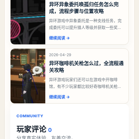
异环异象委托唤孤归任务怎么完
成，流程步骤与位置攻略
异环游戏中异象委托是一种支线任务，完
成委托可以提升猎人等级并获取一些奖
励，不少玩家都很好奇唤孤归任务应该怎
继续阅读
→
么做，今天游戏熊就来告诉大家。异环异
象委托唤孤归任务攻
2026-04-29
异环咖啡机关枪怎么过，全流程通
关攻略
异环游戏玩家们还可以在游戏中开咖啡
馆，有不少玩家都比较好奇咖啡机关枪应
该怎么过，今天游戏熊就给大家带来咖啡
继续阅读
→
机关枪攻略。异环咖啡机关枪怎么过一、
解锁条件都市大亨等
COMMUNITY
玩家评论
0
分享真实体验，友善交流。