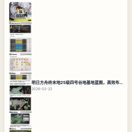
明日方舟终末地25级四号谷地基地蓝图，高效布局规划
2026-02-22