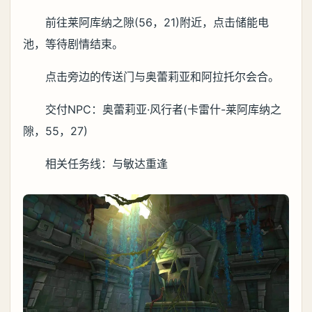
前往莱阿库纳之隙(56，21)附近，点击储能电
池，等待剧情结束。
点击旁边的传送门与奥蕾莉亚和阿拉托尔会合。
交付NPC：奥蕾莉亚·风行者(卡雷什-莱阿库纳之
隙，55，27)
相关任务线：与敏达重逢