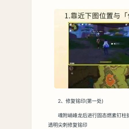
2、修复铭印(第一处)
魂附峭峰龙后进行固态燃素钉柱
透明尖刺修复铭印