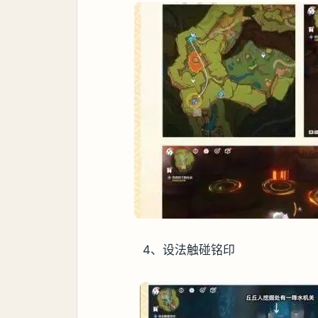
4、设法触碰铭印