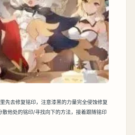
务里先去修复铭印，注意漆黑的力量完全侵蚀修复
分散他处的铭印/寻找向下的方法，接着跟随铭印
。