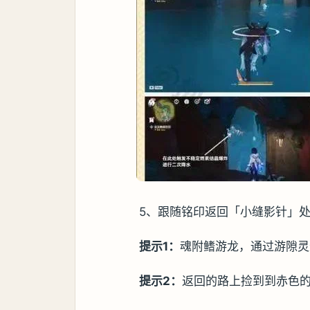
5、跟随铭印返回「小缝影针」
提示1：
魂附鳍游龙，通过游隙灵
提示2：
返回的路上捡到到赤色