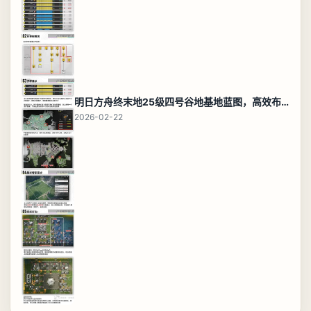
明日方舟终末地25级四号谷地基地蓝图，高效布局规划
2026-02-22