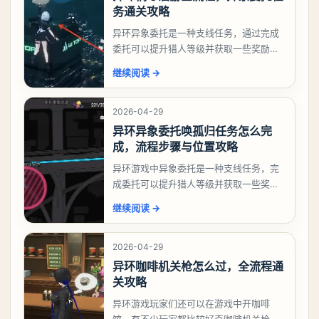
务通关攻略
异环异象委托是一种支线任务，通过完成
委托可以提升猎人等级并获取一些奖励，
相信有不少玩家十分好奇祸兮洄游任务怎
继续阅读
→
么做，下面就来告诉大家。异环异象委托
祸兮洄游任务攻略
2026-04-29
异环异象委托唤孤归任务怎么完
成，流程步骤与位置攻略
异环游戏中异象委托是一种支线任务，完
成委托可以提升猎人等级并获取一些奖
励，不少玩家都很好奇唤孤归任务应该怎
继续阅读
→
么做，今天游戏熊就来告诉大家。异环异
象委托唤孤归任务攻
2026-04-29
异环咖啡机关枪怎么过，全流程通
关攻略
异环游戏玩家们还可以在游戏中开咖啡