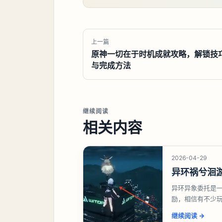
上一篇
原神一切在于时机成就攻略，解锁技
与完成方法
继续阅读
相关内容
2026-04-29
异环祸兮洄
异环异象委托是
励，相信有不少
异象委托祸兮洄
继续阅读
→