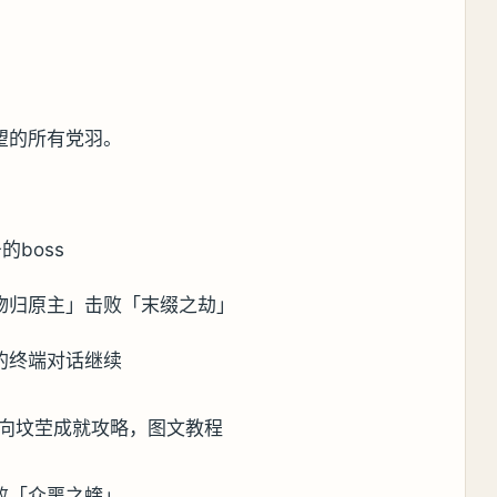
望的所有党羽。
boss
物归原主」击败「末缀之劫」
的终端对话继续
败「众噩之蝰」