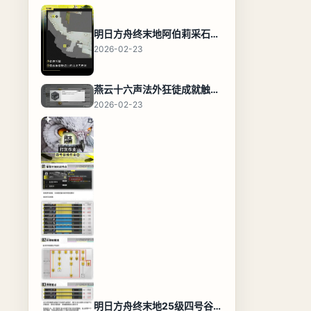
明日方舟终末地阿伯莉采石场宝箱全收集攻略，全点位分布图与路线
2026-02-23
燕云十六声法外狂徒成就触发条件与通关攻略
2026-02-23
明日方舟终末地25级四号谷地基地蓝图，高效布局规划