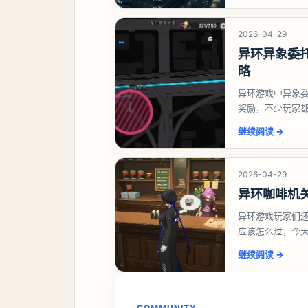
2026-04-29
异环异象委
略
异环游戏中异象
奖励，不少玩家
异环异象委托唤
继续阅读
→
2026-04-29
异环咖啡机
异环游戏玩家们
应该怎么过，今
过一、解锁条件
继续阅读
→
COMMUNITY