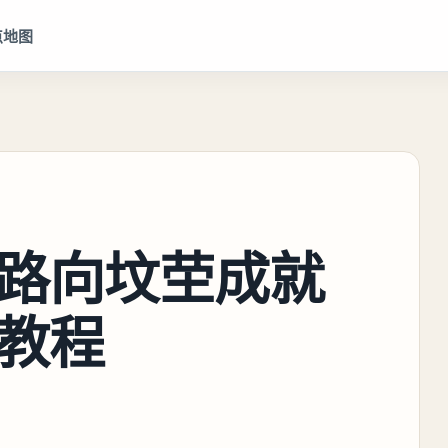
点地图
路向坟茔成就
教程