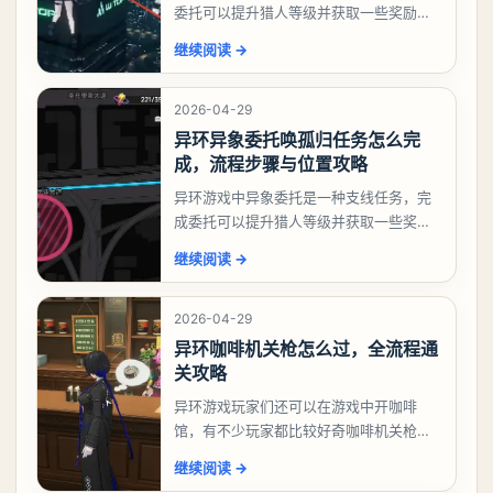
委托可以提升猎人等级并获取一些奖励，
相信有不少玩家十分好奇祸兮洄游任务怎
继续阅读
→
么做，下面就来告诉大家。异环异象委托
祸兮洄游任务攻略
2026-04-29
异环异象委托唤孤归任务怎么完
成，流程步骤与位置攻略
异环游戏中异象委托是一种支线任务，完
成委托可以提升猎人等级并获取一些奖
励，不少玩家都很好奇唤孤归任务应该怎
继续阅读
→
么做，今天游戏熊就来告诉大家。异环异
象委托唤孤归任务攻
2026-04-29
异环咖啡机关枪怎么过，全流程通
关攻略
异环游戏玩家们还可以在游戏中开咖啡
馆，有不少玩家都比较好奇咖啡机关枪应
该怎么过，今天游戏熊就给大家带来咖啡
继续阅读
→
机关枪攻略。异环咖啡机关枪怎么过一、