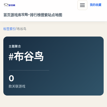
我的收藏
攻略
首页
游戏库
排行榜
搜索
站点地图
/
标签索引
布谷鸟
主题聚合
#布谷鸟
0
款关联游戏