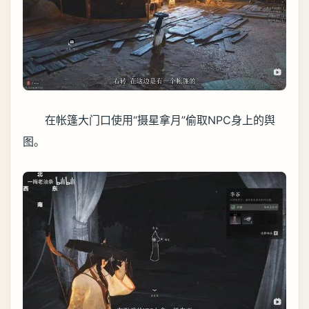
在帐篷大门口使用“摄星拿月”偷取NPC身上的舆
图。