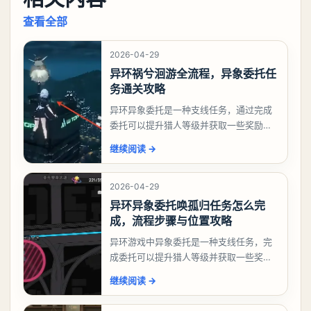
查看全部
2026-04-29
异环祸兮洄游全流程，异象委托任
务通关攻略
异环异象委托是一种支线任务，通过完成
委托可以提升猎人等级并获取一些奖励，
相信有不少玩家十分好奇祸兮洄游任务怎
继续阅读
→
么做，下面就来告诉大家。异环异象委托
祸兮洄游任务攻略
2026-04-29
异环异象委托唤孤归任务怎么完
成，流程步骤与位置攻略
异环游戏中异象委托是一种支线任务，完
成委托可以提升猎人等级并获取一些奖
励，不少玩家都很好奇唤孤归任务应该怎
继续阅读
→
么做，今天游戏熊就来告诉大家。异环异
象委托唤孤归任务攻