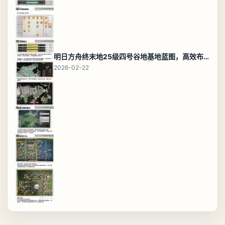
明日方舟终末地25级四号谷地基地蓝图，高效布局规划
2026-02-22