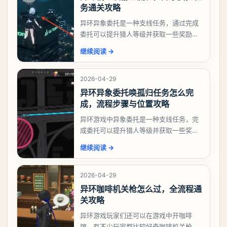
务通关攻略
异环异象委托是一种支线任务，通过完成
委托可以提升猎人等级并获取一些奖励，
相信有不少玩家十分好奇祸兮洄游任务怎
继续阅读
→
么做，下面就来告诉大家。异环异象委托
祸兮洄游任务攻略
2026-04-29
异环异象委托唤孤归任务怎么完
成，流程步骤与位置攻略
异环游戏中异象委托是一种支线任务，完
成委托可以提升猎人等级并获取一些奖
励，不少玩家都很好奇唤孤归任务应该怎
继续阅读
→
么做，今天游戏熊就来告诉大家。异环异
象委托唤孤归任务攻
2026-04-29
异环咖啡机关枪怎么过，全流程通
关攻略
异环游戏玩家们还可以在游戏中开咖啡
馆，有不少玩家都比较好奇咖啡机关枪应