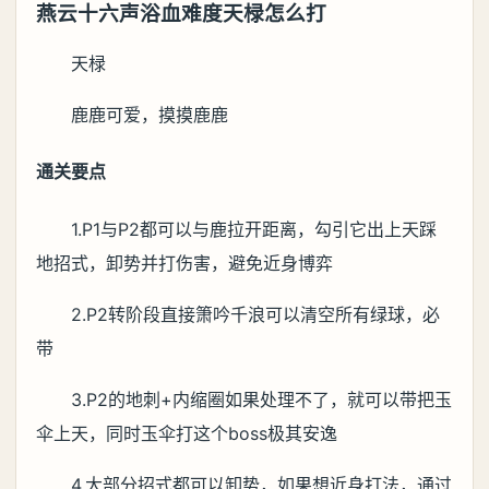
燕云十六声浴血难度天椂怎么打
天椂
鹿鹿可爱，摸摸鹿鹿
通关要点
1.P1与P2都可以与鹿拉开距离，勾引它出上天踩
地招式，卸势并打伤害，避免近身博弈
2.P2转阶段直接箫吟千浪可以清空所有绿球，必
带
3.P2的地刺+内缩圈如果处理不了，就可以带把玉
伞上天，同时玉伞打这个boss极其安逸
4.大部分招式都可以卸势，如果想近身打法，通过