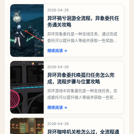
2026-04-29
异环祸兮洄游全流程，异象委托任
务通关攻略
异环异象委托是一种支线任务，通过完成
委托可以提升猎人等级并获取一些奖励，
相信有不少玩家十分好奇祸兮洄游任务怎
继续阅读
→
么做，下面就来告诉大家。异环异象委托
祸兮洄游任务攻略
2026-04-29
异环异象委托唤孤归任务怎么完
成，流程步骤与位置攻略
异环游戏中异象委托是一种支线任务，完
成委托可以提升猎人等级并获取一些奖
励，不少玩家都很好奇唤孤归任务应该怎
继续阅读
→
么做，今天游戏熊就来告诉大家。异环异
象委托唤孤归任务攻
2026-04-29
异环咖啡机关枪怎么过，全流程通