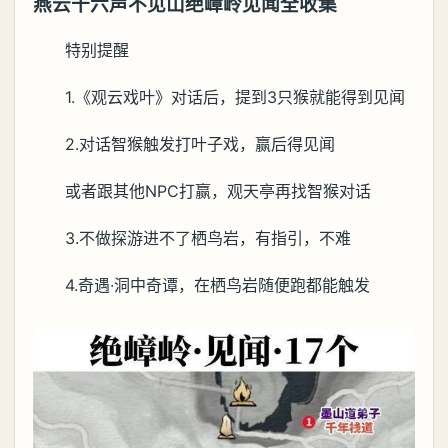
燕云十六声不见山绝嶂岭见闻全收集
特别提醒
1.《观云戏叶》对话后，提到3只猴就能得到见闻
2.对话智猴触发打叶子戏，赢后得见闻
或者跟其他NPC打赢，观天亭再找智猴对话
3.不做探游进不了栖鸟岩，有指引，不难
4.奇遇·洞中奇谭，在栖鸟岩随便跑都能触发