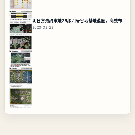
明日方舟终末地25级四号谷地基地蓝图，高效布局规划
2026-02-22