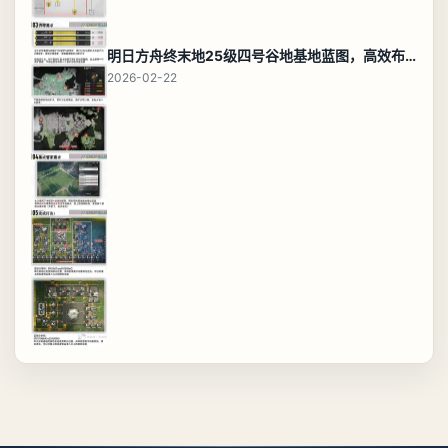
明日方舟终末地25级四号谷地基地蓝图，高效布局规划
2026-02-22