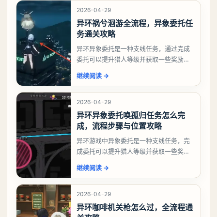
2026-04-29
异环祸兮洄游全流程，异象委托任
务通关攻略
异环异象委托是一种支线任务，通过完成
委托可以提升猎人等级并获取一些奖励，
相信有不少玩家十分好奇祸兮洄游任务怎
继续阅读
→
么做，下面就来告诉大家。异环异象委托
祸兮洄游任务攻略
2026-04-29
异环异象委托唤孤归任务怎么完
成，流程步骤与位置攻略
异环游戏中异象委托是一种支线任务，完
成委托可以提升猎人等级并获取一些奖
励，不少玩家都很好奇唤孤归任务应该怎
继续阅读
→
么做，今天游戏熊就来告诉大家。异环异
象委托唤孤归任务攻
2026-04-29
异环咖啡机关枪怎么过，全流程通