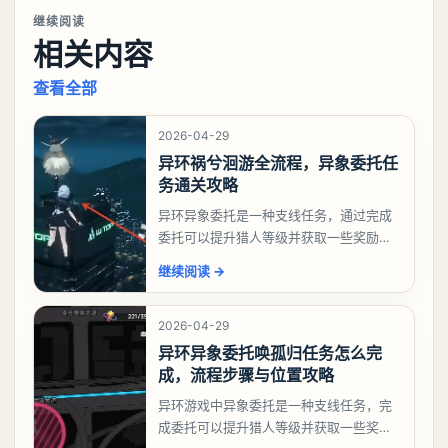
继续阅读
相关内容
查看全部
2026-04-29
异环祸兮洄游全流程，异象委托任
务通关攻略
异环异象委托是一种支线任务，通过完成
委托可以提升猎人等级并获取一些奖励，
相信有不少玩家十分好奇祸兮洄游任务怎
继续阅读
→
么做，下面就来告诉大家。异环异象委托
祸兮洄游任务攻略
2026-04-29
异环异象委托唤孤归任务怎么完
成，流程步骤与位置攻略
异环游戏中异象委托是一种支线任务，完
成委托可以提升猎人等级并获取一些奖