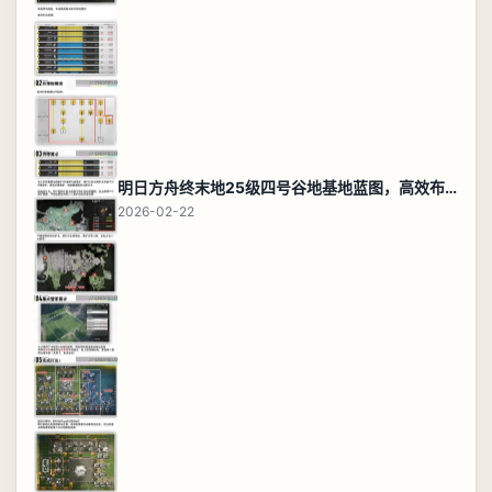
明日方舟终末地25级四号谷地基地蓝图，高效布局规划
2026-02-22