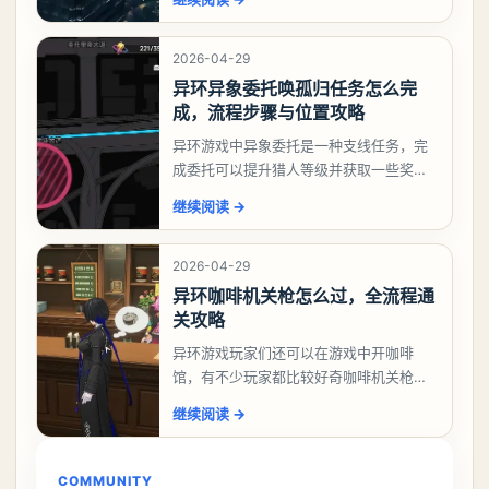
么做，下面就来告诉大家。异环异象委托
祸兮洄游任务攻略
2026-04-29
异环异象委托唤孤归任务怎么完
成，流程步骤与位置攻略
异环游戏中异象委托是一种支线任务，完
成委托可以提升猎人等级并获取一些奖
励，不少玩家都很好奇唤孤归任务应该怎
继续阅读
→
么做，今天游戏熊就来告诉大家。异环异
象委托唤孤归任务攻
2026-04-29
异环咖啡机关枪怎么过，全流程通
关攻略
异环游戏玩家们还可以在游戏中开咖啡
馆，有不少玩家都比较好奇咖啡机关枪应
该怎么过，今天游戏熊就给大家带来咖啡
继续阅读
→
机关枪攻略。异环咖啡机关枪怎么过一、
解锁条件都市大亨等
COMMUNITY