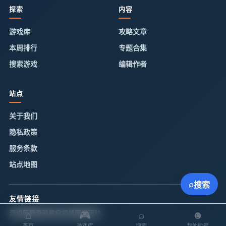
探索
内容
游戏库
攻略文章
本周排行
专题合集
搜索游戏
编辑作者
站点
关于我们
隐私政策
服务条款
站点地图
⌕
搜索
友情链接
⌂
🎮
⌕
☻
游戏葡萄
游民星空
机核网
游研社