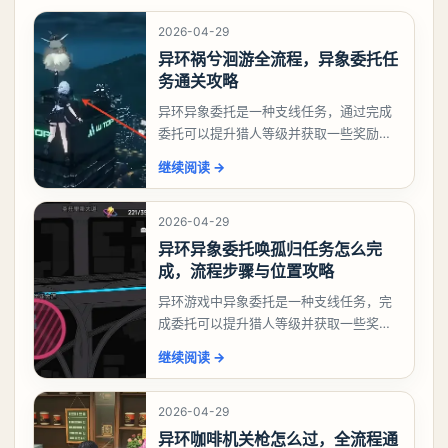
2026-04-29
异环祸兮洄游全流程，异象委托任
务通关攻略
异环异象委托是一种支线任务，通过完成
委托可以提升猎人等级并获取一些奖励，
相信有不少玩家十分好奇祸兮洄游任务怎
继续阅读
→
么做，下面就来告诉大家。异环异象委托
祸兮洄游任务攻略
2026-04-29
异环异象委托唤孤归任务怎么完
成，流程步骤与位置攻略
异环游戏中异象委托是一种支线任务，完
成委托可以提升猎人等级并获取一些奖
励，不少玩家都很好奇唤孤归任务应该怎
继续阅读
→
么做，今天游戏熊就来告诉大家。异环异
象委托唤孤归任务攻
2026-04-29
异环咖啡机关枪怎么过，全流程通