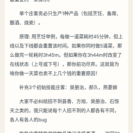
单个庄客务必只生产1种产品（包括烹饪、备席、
酿酒、烧瓷）。
原理: 用烹饪举例，每做一道菜耗时45分钟，但上
线以及下线都会重置该时间。如果你同时做5道菜，那
么做完一轮耗时3h45m。但如果你在3h44m时改变了
在线状态（上号或下号），那你前功尽弃。这就是为
啥你做一天菜也卖不上几个钱的重要原因！
补充3个初始技能庄客：吴册治，郝久，燕菱娘
大家不必纠结招不到昙香、方旭、吴册治、石惊
天之类的，我只能说每个人招不到的人都各有不同，
各人有各人的bug