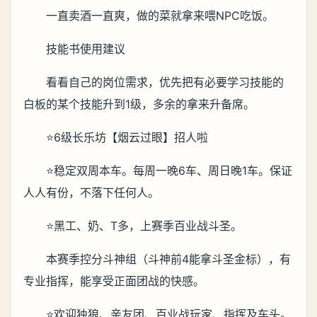
一直卖酒一直爽，做的菜就拿来喂NPC吃饭。
技能书使用建议
看看自己的岗位需求，优先把有必要学习技能的
白板的某个技能升到1级，多余的拿来升备席。
⭐6级长乐坊【烟云过眼】招人啦
⭐稳定双周本车。每周一晚6车、周日晚1车。保证
人人有份，不落下任何人。
⭐黑工、奶、T多，上赛季百业战斗圣。
本赛季控分斗神组（斗神前4能拿斗圣金标），有
专业指挥，能享受正面团战的快感。
⭐欢迎独狼、亲友团、百业战玩家、指挥及车头。