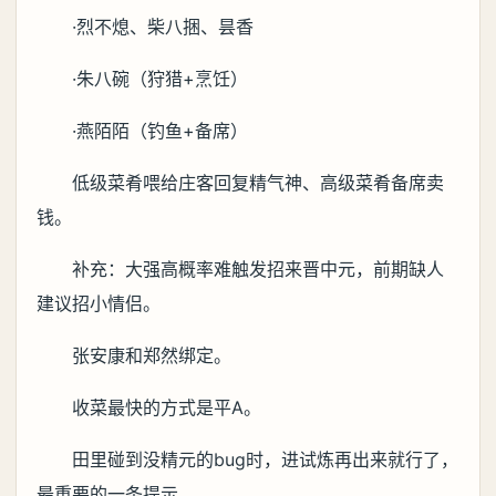
·烈不熄、柴八捆、昙香
·朱八碗（狩猎+烹饪）
·燕陌陌（钓鱼+备席）
低级菜肴喂给庄客回复精气神、高级菜肴备席卖
钱。
补充：大强高概率难触发招来晋中元，前期缺人
建议招小情侣。
张安康和郑然绑定。
收菜最快的方式是平A。
田里碰到没精元的bug时，进试炼再出来就行了，
最重要的一条提示。