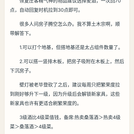
恢复庄客精气神的物品建议选择麦酒，一次回70
点，自动回复时机拉到30点即可。
很多人问房子腾空怎么办。我不算土木宗啊，顺
带解答下。
1.可以打个地基，但搭地基还是太占组件数量了。
2.可以搭一竖排木板，把房子吸附在木板上，然后
下沉房子。
壁灯被老毕登砍了之后，建议每周只把繁荣度拉
到刚好够升下一级，因为升级后会解锁新家具，这些
新家具也许有更适合刷繁荣度的。
3级酒比4级菜值钱，备席:热卖桑落酒＞热卖4级
菜＞桑落酒＞4级菜。