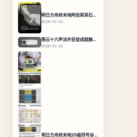
明日方舟终末地阿伯莉采石场宝箱全收集攻略，全点位分布图与路线
2026-02-23
燕云十六声法外狂徒成就触发条件与通关攻略
2026-02-23
明日方舟终末地25级四号谷地基地蓝图，高效布局规划