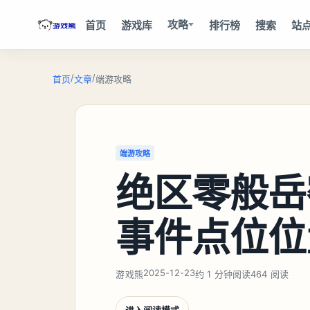
攻略
首页
游戏库
排行榜
搜索
站
/
/
首页
文章
端游攻略
端游攻略
绝区零般岳
事件点位位
2025-12-23
游戏熊
约 1 分钟阅读
464 阅读