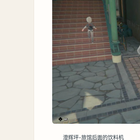
澄辉坪-旅馆后面的饮料机