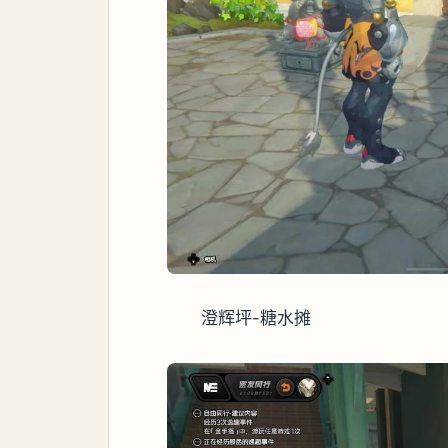
澄辉坪-糖水摊