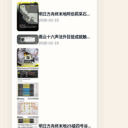
明日方舟终末地阿伯莉采石场宝箱全收集攻略，全点位分布图与路线
2026-02-23
燕云十六声法外狂徒成就触发条件与通关攻略
2026-02-23
明日方舟终末地25级四号谷地基地蓝图，高效布局规划