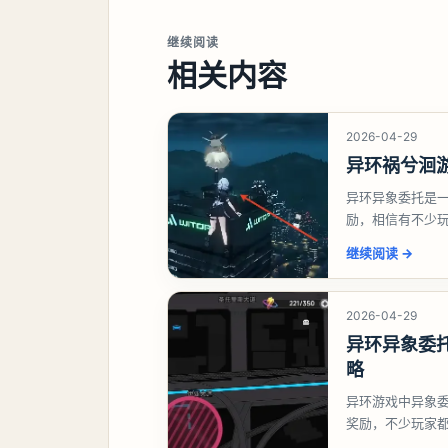
继续阅读
相关内容
2026-04-29
异环祸兮洄
异环异象委托是
励，相信有不少
异象委托祸兮洄
继续阅读
→
2026-04-29
异环异象委
略
异环游戏中异象
奖励，不少玩家
异环异象委托唤