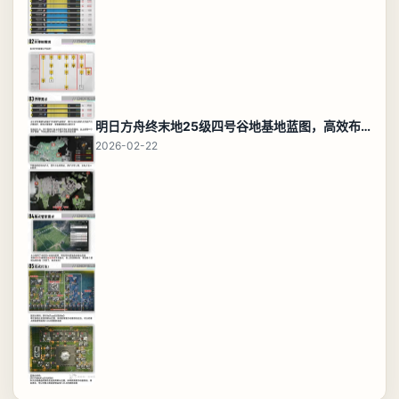
明日方舟终末地25级四号谷地基地蓝图，高效布局规划
2026-02-22