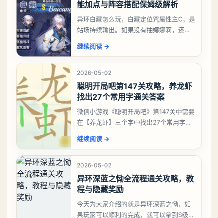
能加点与阵容搭配保姆级解析
异环白藏怎么玩，白藏定位咒属性主C，是
站场持续输出。如果没有抽娜娜莉，还没
有肝出来小吱，有白藏的话可以先用着。
继续阅读
→
有娜娜莉缺另外一个二队C想打深渊也可以
考虑养个白藏
2026-05-02
聪明开局吧第147关攻略，养龙虾
找出27个常用字通关答案
微信小游戏《聪明开局吧》第147关中需要
在【养龙虾】三个字中找出27个常用字，
答案是一、二、三、介、尢、龙、兰、
继续阅读
→
大、夫、夰、巾、中、虫、下、虾、卜、
囗、吓、卟、
2026-05-02
异环深蓝之恸全流程通关攻略，教
程与隐藏奖励
今天为大家介绍的就是异环深蓝之恸，如
果玩家可以顺利的完成，就可以拿到S级弧