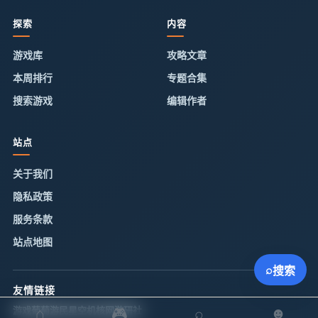
探索
内容
游戏库
攻略文章
本周排行
专题合集
搜索游戏
编辑作者
站点
关于我们
隐私政策
服务条款
站点地图
⌕
搜索
友情链接
游戏葡萄
游民星空
机核网
游研社
⌂
🎮
⌕
☻