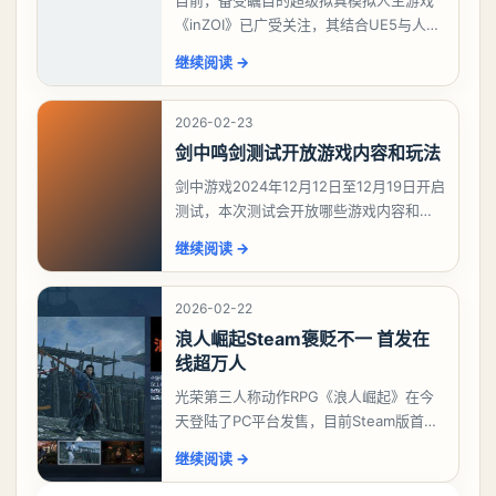
目前，备受瞩目的超级拟真模拟人生游戏
《inZOI》已广受关注，其结合UE5与人工
智能技术的创新，使得该游戏在韩国游戏
继续阅读
→
期待榜上脱颖而出，稳坐榜首。对于这款
深受模拟
2026-02-23
剑中鸣剑测试开放游戏内容和玩法
剑中游戏2024年12月12日至12月19日开启
测试，本次测试会开放哪些游戏内容和玩
法？今天游戏熊给大家带来了《剑中》鸣
继续阅读
→
剑测试开放游戏内容和玩法，想要了解详
情的
2026-02-22
浪人崛起Steam褒贬不一 首发在
线超万人
光荣第三人称动作RPG《浪人崛起》在今
天登陆了PC平台发售，目前Steam版首发
共有556篇评价，好评率只有46%，为“褒
继续阅读
→
贬不一”。中文区评价394篇，为“多半