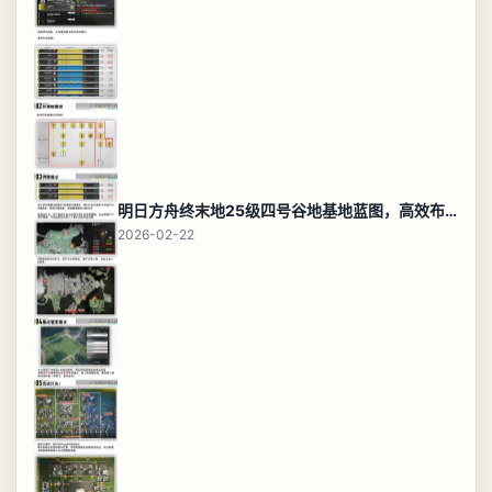
明日方舟终末地25级四号谷地基地蓝图，高效布局规划
2026-02-22