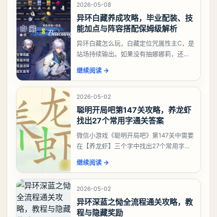
2026-05-08
异环白藏养成攻略，毕业配装、技
能加点与阵容搭配保姆级解析
异环白藏怎么玩，白藏定位咒属性主C，是
站场持续输出。如果没有抽娜娜莉，还没
有肝出来小吱，有白藏的话可以先用着。
继续阅读
→
有娜娜莉缺另外一个二队C想打深渊也可以
考虑养个白藏
2026-05-02
聪明开局吧第147关攻略，养龙虾
找出27个常用字通关答案
微信小游戏《聪明开局吧》第147关中需要
在【养龙虾】三个字中找出27个常用字，
答案是一、二、三、介、尢、龙、兰、
继续阅读
→
大、夫、夰、巾、中、虫、下、虾、卜、
囗、吓、卟、
2026-05-02
异环深蓝之恸全流程通关攻略，教
程与隐藏奖励