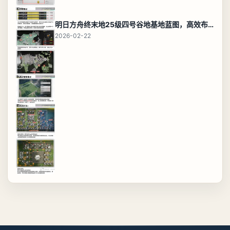
明日方舟终末地25级四号谷地基地蓝图，高效布局规划
2026-02-22