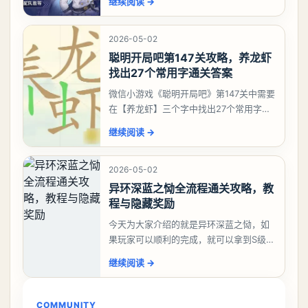
继续阅读
→
有娜娜莉缺另外一个二队C想打深渊也可以
考虑养个白藏
2026-05-02
聪明开局吧第147关攻略，养龙虾
找出27个常用字通关答案
微信小游戏《聪明开局吧》第147关中需要
在【养龙虾】三个字中找出27个常用字，
答案是一、二、三、介、尢、龙、兰、
继续阅读
→
大、夫、夰、巾、中、虫、下、虾、卜、
囗、吓、卟、
2026-05-02
异环深蓝之恸全流程通关攻略，教
程与隐藏奖励
今天为大家介绍的就是异环深蓝之恸，如
果玩家可以顺利的完成，就可以拿到S级弧
盘，性价比非常高。不过在初期难度还是
继续阅读
→
比较高的，对于那些新手玩家并不建议直
接去挑战。今天
COMMUNITY