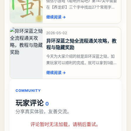
微信小游戏《聪明开局吧》第147关中需要
在【养龙虾】三个字中找出27个常用字，
答案是一、二、三、介、尢、龙、兰、
继续阅读
→
大、夫、夰、巾、中、虫、下、虾、卜、
囗、吓、卟、
2026-05-02
异环深蓝之恸全流程通关攻略，教
程与隐藏奖励
今天为大家介绍的就是异环深蓝之恸，如
果玩家可以顺利的完成，就可以拿到S级弧
盘，性价比非常高。不过在初期难度还是
继续阅读
→
比较高的，对于那些新手玩家并不建议直
接去挑战。今天
COMMUNITY
玩家评论
0
分享真实体验，友善交流。
评论暂时无法加载，请稍后重试。