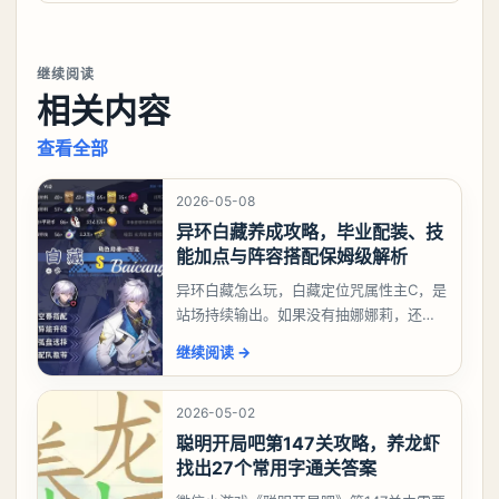
继续阅读
相关内容
查看全部
2026-05-08
异环白藏养成攻略，毕业配装、技
能加点与阵容搭配保姆级解析
异环白藏怎么玩，白藏定位咒属性主C，是
站场持续输出。如果没有抽娜娜莉，还没
有肝出来小吱，有白藏的话可以先用着。
继续阅读
→
有娜娜莉缺另外一个二队C想打深渊也可以
考虑养个白藏
2026-05-02
聪明开局吧第147关攻略，养龙虾
找出27个常用字通关答案