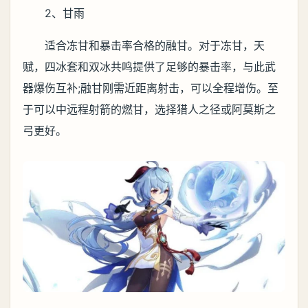
2、甘雨
适合冻甘和暴击率合格的融甘。对于冻甘，天
赋，四冰套和双冰共鸣提供了足够的暴击率，与此武
器爆伤互补;融甘刚需近距离射击，可以全程增伤。至
于可以中远程射箭的燃甘，选择猎人之径或阿莫斯之
弓更好。