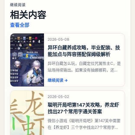
继续阅读
相关内容
查看全部
2026-05-08
异环白藏养成攻略，毕业配装、技
能加点与阵容搭配保姆级解析
异环白藏怎么玩，白藏定位咒属性主C，是
站场持续输出。如果没有抽娜娜莉，还没
有肝出来小吱，有白藏的话可以先用着。
继续阅读
→
有娜娜莉缺另外一个二队C想打深渊也可以
考虑养个白藏
2026-05-02
聪明开局吧第147关攻略，养龙虾
找出27个常用字通关答案
微信小游戏《聪明开局吧》第147关中需要
在【养龙虾】三个字中找出27个常用字，
答案是一、二、三、介、尢、龙、兰、