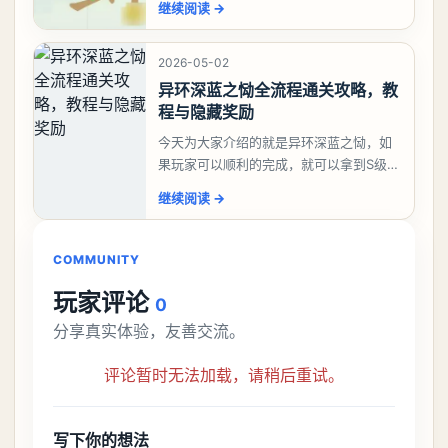
继续阅读
→
大、夫、夰、巾、中、虫、下、虾、卜、
囗、吓、卟、
2026-05-02
异环深蓝之恸全流程通关攻略，教
程与隐藏奖励
今天为大家介绍的就是异环深蓝之恸，如
果玩家可以顺利的完成，就可以拿到S级弧
盘，性价比非常高。不过在初期难度还是
继续阅读
→
比较高的，对于那些新手玩家并不建议直
接去挑战。今天
COMMUNITY
玩家评论
0
分享真实体验，友善交流。
评论暂时无法加载，请稍后重试。
写下你的想法