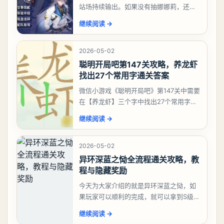
站场持续输出。如果没有抽娜娜莉，还没
有肝出来小吱，有白藏的话可以先用着。
继续阅读
→
有娜娜莉缺另外一个二队C想打深渊也可以
考虑养个白藏
2026-05-02
聪明开局吧第147关攻略，养龙虾
找出27个常用字通关答案
微信小游戏《聪明开局吧》第147关中需要
在【养龙虾】三个字中找出27个常用字，
答案是一、二、三、介、尢、龙、兰、
继续阅读
→
大、夫、夰、巾、中、虫、下、虾、卜、
囗、吓、卟、
2026-05-02
异环深蓝之恸全流程通关攻略，教
程与隐藏奖励
今天为大家介绍的就是异环深蓝之恸，如
果玩家可以顺利的完成，就可以拿到S级弧
盘，性价比非常高。不过在初期难度还是
继续阅读
→
比较高的，对于那些新手玩家并不建议直