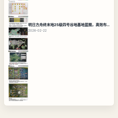
明日方舟终末地25级四号谷地基地蓝图，高效布局规划
2026-02-22