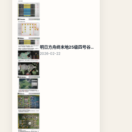
明日方舟终末地25级四号谷地基地蓝图，高效布局规划
2026-02-22