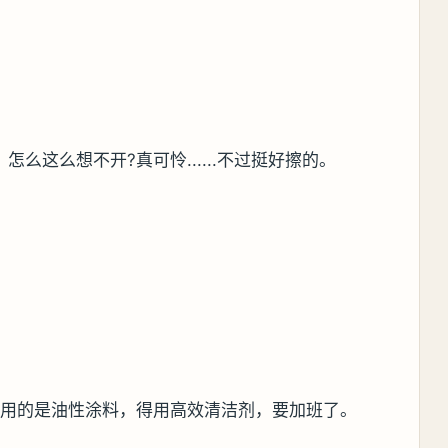
么这么想不开?真可怜......不过挺好擦的。
次用的是油性涂料，得用高效清洁剂，要加班了。