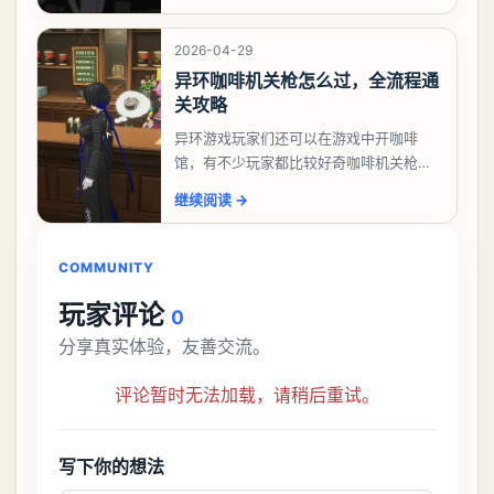
么做，今天游戏熊就来告诉大家。异环异
象委托唤孤归任务攻
2026-04-29
异环咖啡机关枪怎么过，全流程通
关攻略
异环游戏玩家们还可以在游戏中开咖啡
馆，有不少玩家都比较好奇咖啡机关枪应
该怎么过，今天游戏熊就给大家带来咖啡
继续阅读
→
机关枪攻略。异环咖啡机关枪怎么过一、
解锁条件都市大亨等
COMMUNITY
玩家评论
0
分享真实体验，友善交流。
评论暂时无法加载，请稍后重试。
写下你的想法