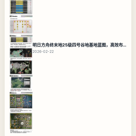
明日方舟终末地25级四号谷地基地蓝图，高效布局规划
2026-02-22