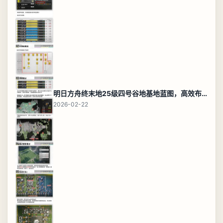
明日方舟终末地25级四号谷地基地蓝图，高效布局规划
2026-02-22