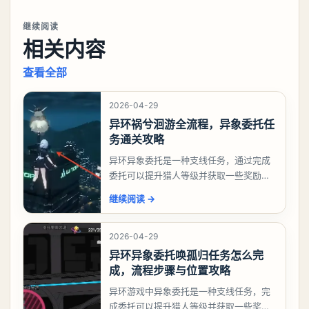
继续阅读
相关内容
查看全部
2026-04-29
异环祸兮洄游全流程，异象委托任
务通关攻略
异环异象委托是一种支线任务，通过完成
委托可以提升猎人等级并获取一些奖励，
相信有不少玩家十分好奇祸兮洄游任务怎
继续阅读
→
么做，下面就来告诉大家。异环异象委托
祸兮洄游任务攻略
2026-04-29
异环异象委托唤孤归任务怎么完
成，流程步骤与位置攻略
异环游戏中异象委托是一种支线任务，完
成委托可以提升猎人等级并获取一些奖