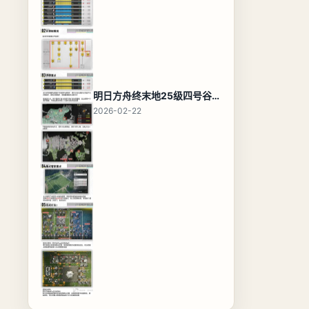
明日方舟终末地25级四号谷地基地蓝图，高效布局规划
2026-02-22