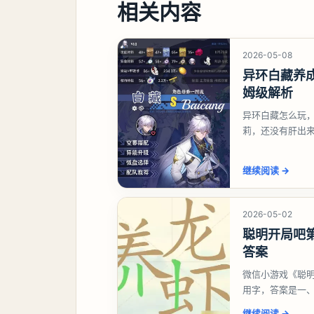
相关内容
2026-05-08
异环白藏养
姆级解析
异环白藏怎么玩
莉，还没有肝出
想打深渊也可以
继续阅读
→
2026-05-02
聪明开局吧第
答案
微信小游戏《聪明
用字，答案是一
虾、卜、囗、吓
继续阅读
→