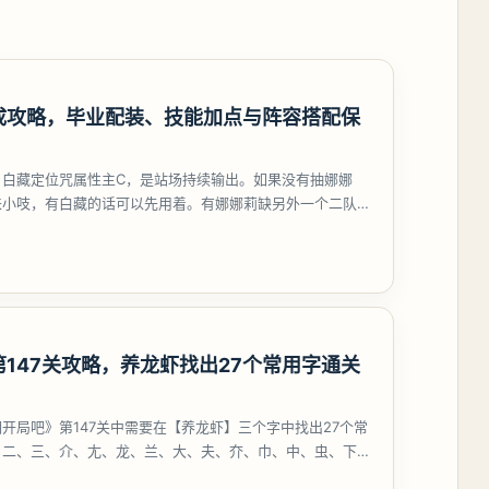
成攻略，毕业配装、技能加点与阵容搭配保
，白藏定位咒属性主C，是站场持续输出。如果没有抽娜娜
来小吱，有白藏的话可以先用着。有娜娜莉缺另外一个二队C
考虑养个白藏
147关攻略，养龙虾找出27个常用字通关
开局吧》第147关中需要在【养龙虾】三个字中找出27个常
、二、三、介、尢、龙、兰、大、夫、夰、巾、中、虫、下、
、卟、