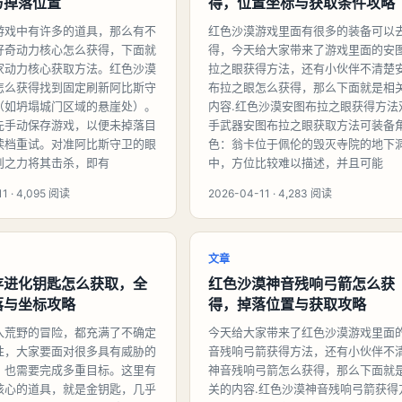
与掉落位置
得，位置坐标与获取条件攻略
游戏中有许多的道具，那么有不
红色沙漠游戏里面有很多的装备可以
好奇动力核心怎么获得，下面就
得，今天给大家带来了游戏里面的安
家动力核心获取方法。红色沙漠
拉之眼获得方法，还有小伙伴不清楚
怎么获得找到固定刷新阿比斯守
布拉之眼怎么获得，那么下面就是相
（如坍塌城门区域的悬崖处）。
内容.红色沙漠安图布拉之眼获得方法
先手动保存游戏，以便未掉落目
手武器安图布拉之眼获取方法可装备
读档重试。对准阿比斯守卫的眼
色：翁卡位于佩伦的毁灭寺院的地下
则之力将其击杀，即有
中，方位比较难以描述，并且可能
1 · 4,095 阅读
2026-04-11 · 4,283 阅读
文章
存进化钥匙怎么获取，全
红色沙漠神音残响弓箭怎么获
落与坐标攻略
得，掉落位置与获取攻略
入荒野的冒险，都充满了不确定
今天给大家带来了红色沙漠游戏里面
性，大家要面对很多具有威胁的
音残响弓箭获得方法，还有小伙伴不
，也需要完成多重目标。这里有
神音残响弓箭怎么获得，那么下面就
核心的道具，就是金钥匙，几乎
关的内容.红色沙漠神音残响弓箭获得