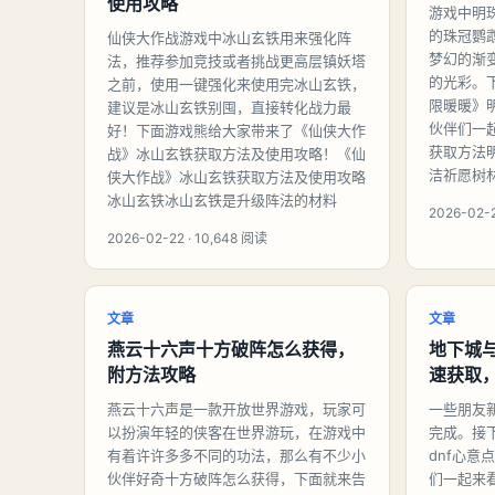
使用攻略
游戏中明
的珠冠鹦
仙侠大作战游戏中冰山玄铁用来强化阵
梦幻的渐
法，推荐参加竞技或者挑战更高层镇妖塔
的光彩。
之前，使用一键强化来使用完冰山玄铁，
限暖暖》
建议是冰山玄铁别囤，直接转化战力最
伙伴们一
好！下面游戏熊给大家带来了《仙侠大作
获取方法
战》冰山玄铁获取方法及使用攻略！《仙
洁祈愿树
侠大作战》冰山玄铁获取方法及使用攻略
冰山玄铁冰山玄铁是升级阵法的材料
2026-02-2
2026-02-22 · 10,648 阅读
文章
文章
燕云十六声十方破阵怎么获得，
地下城
附方法攻略
速获取
燕云十六声是一款开放世界游戏，玩家可
一些朋友
以扮演年轻的侠客在世界游玩，在游戏中
完成。接
有着许许多多不同的功法，那么有不少小
dnf心
伙伴好奇十方破阵怎么获得，下面就来告
们一起来