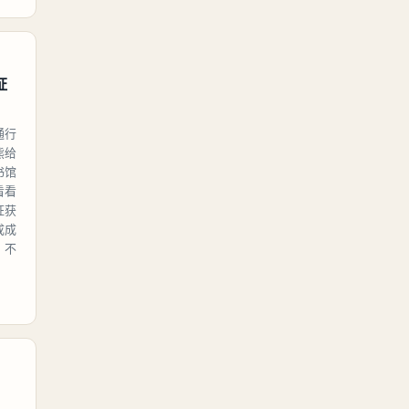
证
通行
熊给
书馆
看看
证获
成成
，不