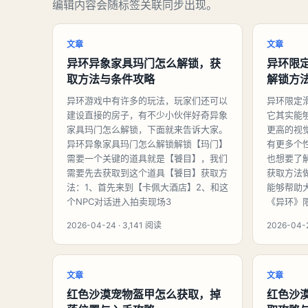
编辑内容会随标签关联同步出现。
文章
文章
异环异象家具玛门怎么解锁，获
异环限
取方法与条件攻略
解锁方
异环游戏中有许多的玩法，玩家们还可以
异环限定
建设直接的房子，有不少小伙伴好奇异象
它其实能
家具玛门怎么解锁，下面就来告诉大家。
更高的视
异环异象家具玛门怎么解锁解锁【玛门】
有更多个
需要一个关键的道具就是【饕目】，我们
也想要了
需要先去获取到这个道具【饕目】获取方
获取方法
法：1、首先来到【卡佩大酒店】2、和这
能够帮助
个NPC对话进入拍卖现场3
《异环》
2026-04-24 · 3,141 阅读
2026-04-2
文章
文章
红色沙漠宠物盔甲怎么获取，掉
红色沙