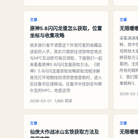
文章
文章
原神5.8闪闪龙蛋怎么获取，位置
无限暖
坐标与收集攻略
采集满满
粹，其中
很多旅行者不清楚这个外观可爱的收藏品
戏熊给大
该如何入手，其实只需前往须弥特定地点
粹获取方
与NPC互动即可每日领取，下面我们一起
看吧。无
来看看原神5.8闪闪龙蛋获取方法。《原
所有的精
神》5.8闪闪龙蛋获取攻略获取流程详解
2、我们
首先打开地图找到须弥悠悠度假村，进入
果精粹3
后往集市区域移动。在集市中找到名叫察
尔瓦的NPC，他是这项
2026-02-2
2026-03-01 · 1,890 阅读
文章
文章
仙侠大作战冰山玄铁获取方法及
无限暖