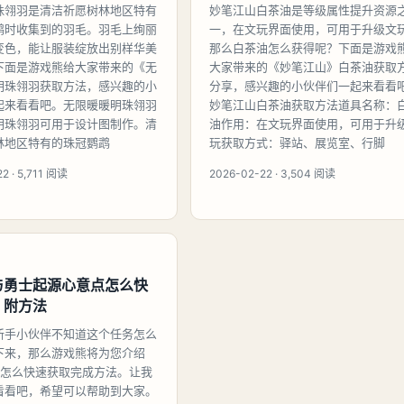
珠翎羽是清洁祈愿树林地区特有
妙笔江山白茶油是等级属性提升资源
鹉时收集到的羽毛。羽毛上绚丽
一，在文玩界面使用，可用于升级文
变色，能让服装绽放出别样华美
那么白茶油怎么获得呢？下面是游戏
下面是游戏熊给大家带来的《无
大家带来的《妙笔江山》白茶油获取
明珠翎羽获取方法，感兴趣的小
分享，感兴趣的小伙伴们一起来看看
起来看看吧。无限暖暖明珠翎羽
妙笔江山白茶油获取方法道具名称：
明珠翎羽可用于设计图制作。清
油作用：在文玩界面使用，可用于升
林地区特有的珠冠鹦鹉
玩获取方式：驿站、展览室、行脚
2 · 5,711 阅读
2026-02-22 · 3,504 阅读
与勇士起源心意点怎么快
，附方法
新手小伙伴不知道这个任务怎么
下来，那么游戏熊将为您介绍
意点怎么快速获取完成方法。让我
看看吧，希望可以帮助到大家。