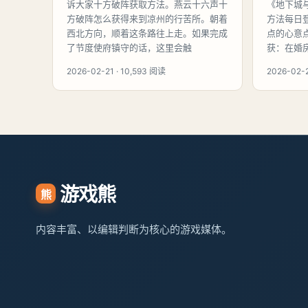
诉大家十方破阵获取方法。燕云十六声十
《地下城
方破阵怎么获得来到凉州的行苦所。朝着
方法每日
西北方向，顺着这条路往上走。如果完成
点的心意
了节度使府镇守的话，这里会触
获：在婚
2026-02-21 · 10,593 阅读
2026-02-2
游戏熊
熊
内容丰富、以编辑判断为核心的游戏媒体。