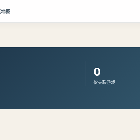
点地图
0
款关联游戏