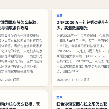
文章
定滑翔翼皮肤怎么获取，
DNF2026五一礼包奶C提升
法与领取条件攻略
少，实测数据曝光
滑翔翼皮肤作为一种外观皮肤，
DNF2026五一礼包已经爆料，今年
够让大家在体验游戏的时候获得
一套比去年强了一些，多了一些四维
觉体验感。当然也能够让玩家拥
BUFF量，有需要的可以按需更换。
性化搭配的空间，只是很多玩家
DNF2026五一礼包奶C提升有多少？
解限定滑翔翼皮肤。下面就针对
戏熊就给大家介绍一下DNF2026五
做相关内容的介绍，这样的话就
包奶C提升。DNF2026五一礼包奶C
大家快速的拿到心仪的外观。
一览宠物附魔属性分析本次礼包的主
限定滑翔翼皮肤获取攻略
点，四维宠物附
2 · 2,901 阅读
2026-04-15 · 5,110 阅读
文章
漠动力核心怎么获得，获
红色沙漠安图布拉之眼怎么获