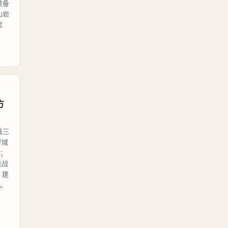
装备
山岩
过
方
线三
梦域
次；
挑战
，建
。