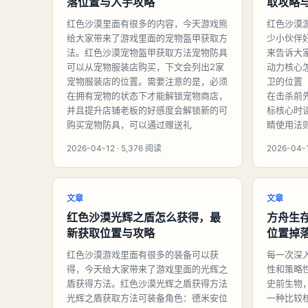
落位置与入手攻略
取攻略
红色沙漠里面有很多的内容，今天游戏熊
红色沙漠
给大家带来了游戏里面的宠物盔甲获取方
少小伙伴
法。红色沙漠宠物盔甲获取方法宠物防具
来告诉大
可以从宠物服装店购买，下文会列出2家
动力核心
宠物服装店的位置。需要注意的是，必须
卫的位置
在拥有宠物的状态下才能解锁宠物商店，
在击杀前
并且提升店铺老板的好感度会解锁新的可
标核心时
购买宠物防具，可以通过赠送礼
睛使用法
2026-04-12 · 5,376 阅读
2026-04-1
文章
文章
红色沙漠光辉之盾怎么获得，最
方舟生
新获取位置与攻略
位置掉
红色沙漠游戏里面有很多的装备可以获
每一次深
得，今天给大家带来了游戏里面的光辉之
性和策略
盾获得方法。红色沙漠光辉之盾获得方法
史前生物
光辉之盾获取方法可装备角色：德米安位
一种比较