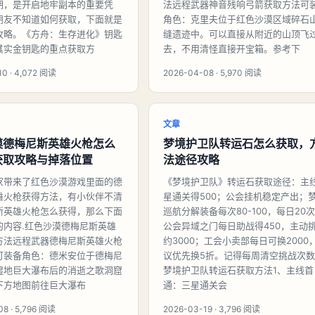
期，是开启地牢副本的重要凭
法远程武器神音残响弓箭获取方法可
朋友不知道如何获取，下面就是
角色：克里夫位于红色沙漠区域碎石
攻略。《方舟：生存进化》钥匙
缝遗迹中。可以直接从附近的山顶飞
其实金钥匙的重点获取方
去，不用清怪直接开宝箱。参考下
10 · 4,072 阅读
2026-04-08 · 5,970 阅读
文章
漠德梅尼斯英雄火枪怎么
梦境护卫队转运石怎么获取，
获取攻略与掉落位置
法途径攻略
家带来了红色沙漠游戏里面的德
《梦境护卫队》转运石获取途径：主
雄火枪获得方法，有小伙伴不清
星通关得500；公会挂机稳定产出；
斯英雄火枪怎么获得，那么下面
巡航分解装备每次80-100，每日20
的内容.红色沙漠德梅尼斯英雄
公会异域之门每日助战得450，主动
方法远程武器德梅尼斯英雄火枪
约3000；工会小卖部每日可换2000
可装备角色：德米安位于德梅尼
议优先换5折。记得每周清空挑战次数
湿地巨大瀑布后的消逝之歌洞窟
梦境护卫队转运石获取方法1、主线首
下方地图前往巨大瀑布
通：三星通关会
8 · 5,796 阅读
2026-03-19 · 3,796 阅读