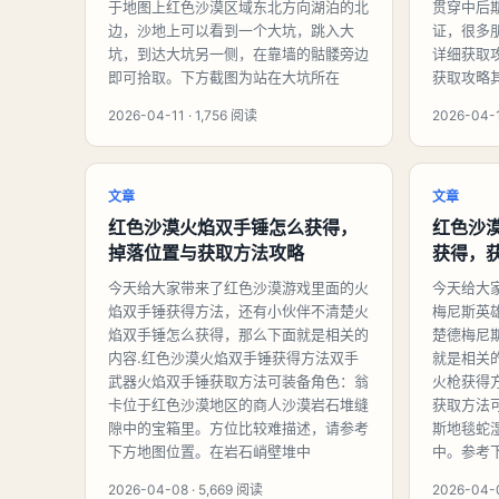
于地图上红色沙漠区域东北方向湖泊的北
贯穿中后
边，沙地上可以看到一个大坑，跳入大
证，很多
坑，到达大坑另一侧，在靠墙的骷髅旁边
详细获取
即可拾取。下方截图为站在大坑所在
获取攻略
2026-04-11 · 1,756 阅读
2026-04-
文章
文章
红色沙漠火焰双手锤怎么获得，
红色沙
掉落位置与获取方法攻略
获得，
今天给大家带来了红色沙漠游戏里面的火
今天给大
焰双手锤获得方法，还有小伙伴不清楚火
梅尼斯英
焰双手锤怎么获得，那么下面就是相关的
楚德梅尼
内容.红色沙漠火焰双手锤获得方法双手
就是相关
武器火焰双手锤获取方法可装备角色：翁
火枪获得
卡位于红色沙漠地区的商人沙漠岩石堆缝
获取方法
隙中的宝箱里。方位比较难描述，请参考
斯地毯蛇
下方地图位置。在岩石峭壁堆中
中。参考
2026-04-08 · 5,669 阅读
2026-04-0