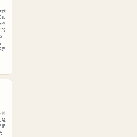
去获
图布
安图
关的
双
角
洞窟
的神
清楚
是相
方