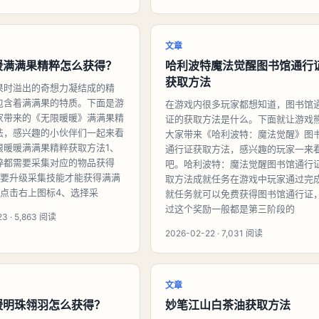
文章
暖满满果精粹怎么获得？
哈利波特魔法觉醒图书馆通行
获取方法
果时溢出的奇想力凝结成的精
包含着满满果的特质。下面是游
在游戏内很多玩家都想知道，图书馆
家带来的《无限暖暖》满满果精
证的获取方法是什么。下面就让游戏
法，感兴趣的小伙伴们一起来看
大家带来《哈利波特：魔法觉醒》图
限暖暖满满果精粹获取方法1、
通行证获取方法，感兴趣的玩家一来
粹都需要采集对应的物品获得
吧。哈利波特：魔法觉醒图书馆通行
需要升级采集技能才能获得满满
取方法成就任务在游戏中玩家通过完
、点击右上图标4、选择采
就任务就可以免费获得图书馆通行证
过这个奖励一般都是第三阶段的
3 · 5,863 阅读
2026-02-22 · 7,031 阅读
文章
暖明珠翎羽怎么获得？
妙笔江山白茶油获取方法