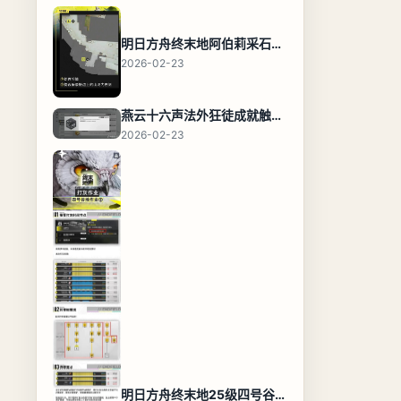
明日方舟终末地阿伯莉采石场宝箱全收集攻略，全点位分布图与路线
2026-02-23
燕云十六声法外狂徒成就触发条件与通关攻略
2026-02-23
明日方舟终末地25级四号谷地基地蓝图，高效布局规划