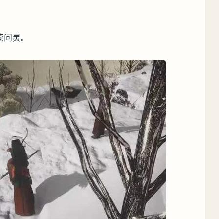
。
续问灵。