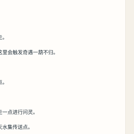
走。
这里会触发奇遇一葫不归。
点。
走一点进行问灵。
天水集传送点。