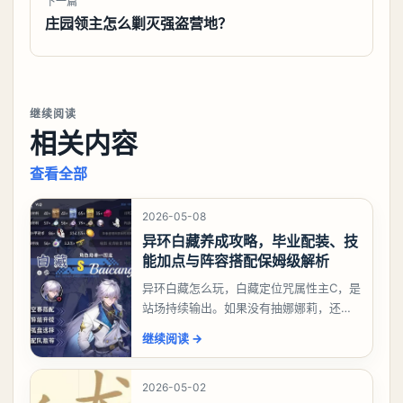
下一篇
庄园领主怎么剿灭强盗营地？
继续阅读
相关内容
查看全部
2026-05-08
异环白藏养成攻略，毕业配装、技
能加点与阵容搭配保姆级解析
异环白藏怎么玩，白藏定位咒属性主C，是
站场持续输出。如果没有抽娜娜莉，还没
有肝出来小吱，有白藏的话可以先用着。
继续阅读
→
有娜娜莉缺另外一个二队C想打深渊也可以
考虑养个白藏
2026-05-02