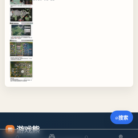
⌕
搜索
游戏熊
熊
⌂
🎮
⌕
☻