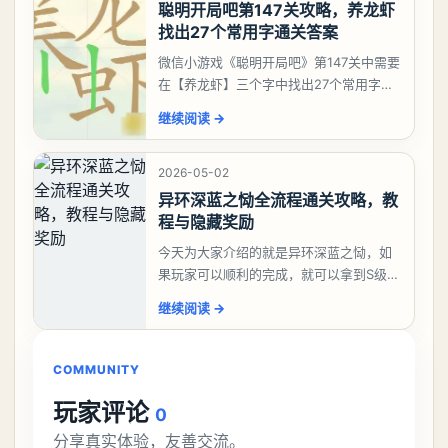
聪明开局吧第147关攻略，养龙虾
找出27个常用字通关答案
微信小游戏《聪明开局吧》第147关中需要
在【养龙虾】三个字中找出27个常用字，
答案是一、二、三、介、尢、龙、兰、
继续阅读
→
大、夫、夰、巾、中、虫、下、虾、卜、
囗、吓、卟、
2026-05-02
异环深蓝之恸全流程通关攻略，教
程与隐藏奖励
今天为大家介绍的就是异环深蓝之恸，如
果玩家可以顺利的完成，就可以拿到S级弧
盘，性价比非常高。不过在初期难度还是
继续阅读
→
比较高的，对于那些新手玩家并不建议直
接去挑战。今天
COMMUNITY
玩家评论
0
分享真实体验，友善交流。