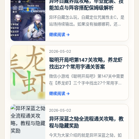
异环白藏养成攻略，毕业配装、技
能加点与阵容搭配保姆级解析
异环白藏怎么玩，白藏定位咒属性主C，是
站场持续输出。如果没有抽娜娜莉，还没
有肝出来小吱，有白藏的话可以先用着。
继续阅读
→
有娜娜莉缺另外一个二队C想打深渊也可以
考虑养个白藏
2026-05-02
聪明开局吧第147关攻略，养龙虾
找出27个常用字通关答案
微信小游戏《聪明开局吧》第147关中需要
在【养龙虾】三个字中找出27个常用字，
答案是一、二、三、介、尢、龙、兰、
继续阅读
→
大、夫、夰、巾、中、虫、下、虾、卜、
囗、吓、卟、
2026-05-02
异环深蓝之恸全流程通关攻略，教
程与隐藏奖励
今天为大家介绍的就是异环深蓝之恸，如