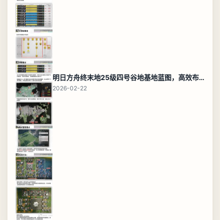
明日方舟终末地25级四号谷地基地蓝图，高效布局规划
2026-02-22