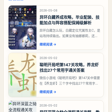
2026-05-08
异环白藏养成攻略，毕业配装、技
能加点与阵容搭配保姆级解析
异环白藏怎么玩，白藏定位咒属性主C，是
站场持续输出。如果没有抽娜娜莉，还没
有肝出来小吱，有白藏的话可以先用着。
继续阅读
→
有娜娜莉缺另外一个二队C想打深渊也可以
考虑养个白藏
2026-05-02
聪明开局吧第147关攻略，养龙虾
找出27个常用字通关答案
微信小游戏《聪明开局吧》第147关中需要
在【养龙虾】三个字中找出27个常用字，
答案是一、二、三、介、尢、龙、兰、
继续阅读
→
大、夫、夰、巾、中、虫、下、虾、卜、
囗、吓、卟、
2026-05-02