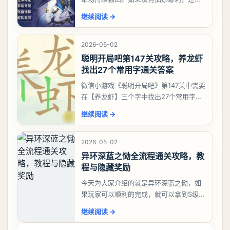
有肝出来小吱，有白藏的话可以先用着。
继续阅读
→
有娜娜莉缺另外一个二队C想打深渊也可以
考虑养个白藏
2026-05-02
聪明开局吧第147关攻略，养龙虾
找出27个常用字通关答案
微信小游戏《聪明开局吧》第147关中需要
在【养龙虾】三个字中找出27个常用字，
答案是一、二、三、介、尢、龙、兰、
继续阅读
→
大、夫、夰、巾、中、虫、下、虾、卜、
囗、吓、卟、
2026-05-02
异环深蓝之恸全流程通关攻略，教
程与隐藏奖励
今天为大家介绍的就是异环深蓝之恸，如
果玩家可以顺利的完成，就可以拿到S级弧
盘，性价比非常高。不过在初期难度还是
继续阅读
→
比较高的，对于那些新手玩家并不建议直
接去挑战。今天