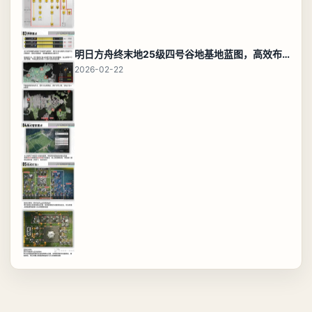
明日方舟终末地25级四号谷地基地蓝图，高效布局规划
2026-02-22