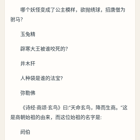
哪个妖怪变成了公主模样，欲抛绣球，招唐僧为
驸马？
玉兔精
辟寒大王被谁咬死的？
井木犴
人种袋是谁的法宝?
弥勒佛
《诗经·商颂·玄鸟》曰:“天命玄鸟，降而生商。”这
是商朝始祖的由来，而这位始祖的名字是:
阏伯