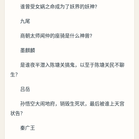
谁曾受女娲之命成为了妖界的妖神?
九尾
商朝太师闻仲的座骑是什么神兽?
墨麒麟
是谁夜半潜入陈塘关搞鬼，以至于陈塘关民不聊
生？
吕岳
孙悟空大闹地府，销毁生死状，最后被谁上天宫
状告？
秦广王