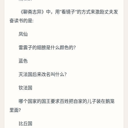
《聊斋志异》中，用“看镜子”的方式来激励丈夫发
奋读书的是:
凤仙
雷震子的翅膀是什么颜色的？
蓝色
灭法国后来改名叫什么？
钦法国
哪个国家的国王要求百姓把自家的儿子装在鹅笼
里面?
比丘国