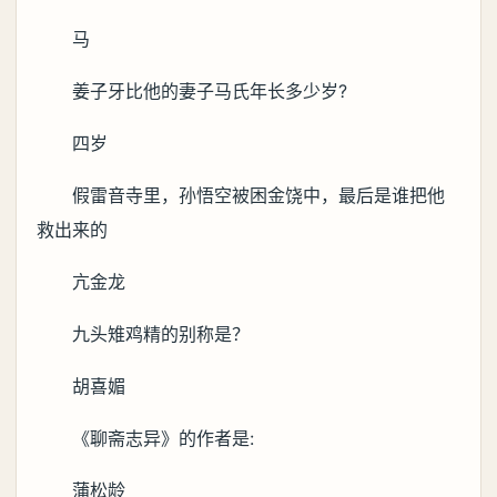
马
姜子牙比他的妻子马氏年长多少岁?
四岁
假雷音寺里，孙悟空被困金饶中，最后是谁把他
救出来的
亢金龙
九头雉鸡精的别称是？
胡喜媚
《聊斋志异》的作者是:
蒲松龄