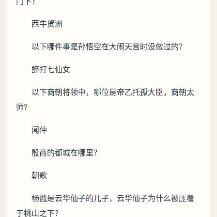
门下？
西牛贺洲
以下哪件事是孙悟空在大闹天宫时没做过的？
醉打七仙女
以下商朝将领中，哪位是帝乙托孤大臣，商朝太
师?
闻仲
殷商的都城在哪里？
朝歌
杨戬是云华仙子的儿子，云华仙子为什么被压覆
于桃山之下？