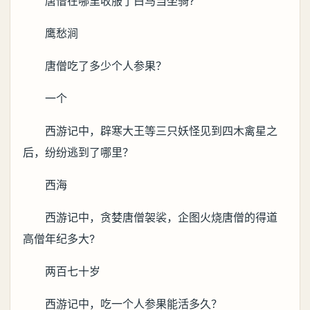
唐僧在哪里收服了白马当坐骑?
鹰愁涧
唐僧吃了多少个人参果？
一个
西游记中，辟寒大王等三只妖怪见到四木禽星之
后，纷纷逃到了哪里？
西海
西游记中，贪婪唐僧袈裟，企图火烧唐僧的得道
高僧年纪多大?
两百七十岁
西游记中，吃一个人参果能活多久？