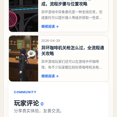
成，流程步骤与位置攻略
异环游戏中异象委托是一种支线任务，完
成委托可以提升猎人等级并获取一些奖
励，不少玩家都很好奇唤孤归任务应该怎
继续阅读
→
么做，今天游戏熊就来告诉大家。异环异
象委托唤孤归任务攻
2026-04-29
异环咖啡机关枪怎么过，全流程通
关攻略
异环游戏玩家们还可以在游戏中开咖啡
馆，有不少玩家都比较好奇咖啡机关枪应
该怎么过，今天游戏熊就给大家带来咖啡
继续阅读
→
机关枪攻略。异环咖啡机关枪怎么过一、
解锁条件都市大亨等
COMMUNITY
玩家评论
0
分享真实体验，友善交流。