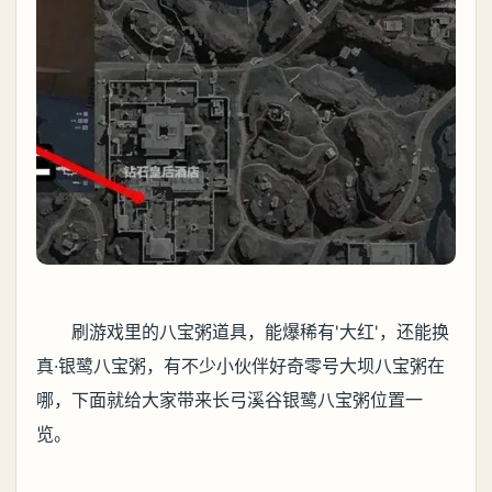
刷游戏里的八宝粥道具，能爆稀有'大红'，还能换
真·银鹭八宝粥，有不少小伙伴好奇零号大坝八宝粥在
哪，下面就给大家带来长弓溪谷银鹭八宝粥位置一
览。