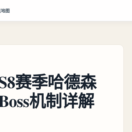
点地图
S8赛季哈德森
oss机制详解