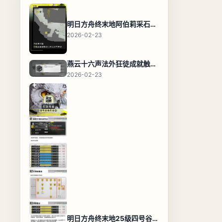
明日方舟终末地阿伯莉采石场宝箱全收集攻略，全点位分布图与路线
2026-02-23
燕云十六声法外狂徒成就触发条件与通关攻略
2026-02-23
明日方舟终末地25级四号谷地基地蓝图，高效布局规划