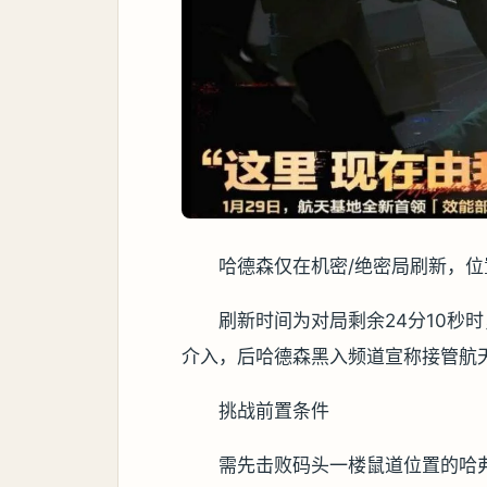
哈德森仅在机密/绝密局刷新，
刷新时间为对局剩余24分10秒
介入，后哈德森黑入频道宣称接管航
挑战前置条件
需先击败码头一楼鼠道位置的哈弗