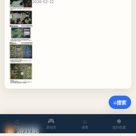
2026-02-22
⌕
搜索
⌂
🎮
⌕
☻
游戏熊
首页
游戏库
搜索
我的收藏
熊