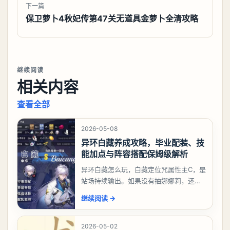
下一篇
保卫萝卜4秋妃传第47关无道具金萝卜全清攻略
继续阅读
相关内容
查看全部
2026-05-08
异环白藏养成攻略，毕业配装、技
能加点与阵容搭配保姆级解析
异环白藏怎么玩，白藏定位咒属性主C，是
站场持续输出。如果没有抽娜娜莉，还没
有肝出来小吱，有白藏的话可以先用着。
继续阅读
→
有娜娜莉缺另外一个二队C想打深渊也可以
考虑养个白藏
2026-05-02