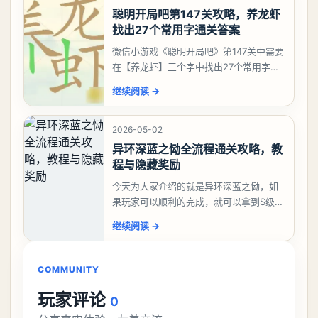
聪明开局吧第147关攻略，养龙虾
找出27个常用字通关答案
微信小游戏《聪明开局吧》第147关中需要
在【养龙虾】三个字中找出27个常用字，
答案是一、二、三、介、尢、龙、兰、
继续阅读
→
大、夫、夰、巾、中、虫、下、虾、卜、
囗、吓、卟、
2026-05-02
异环深蓝之恸全流程通关攻略，教
程与隐藏奖励
今天为大家介绍的就是异环深蓝之恸，如
果玩家可以顺利的完成，就可以拿到S级弧
盘，性价比非常高。不过在初期难度还是
继续阅读
→
比较高的，对于那些新手玩家并不建议直
接去挑战。今天
COMMUNITY
玩家评论
0