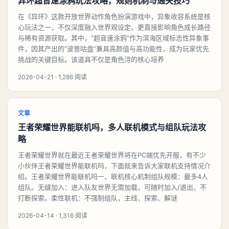
异环超音速涂鸦玩法攻略，规则机制与通关技巧
在《异环》这款开放世界动作角色扮演游戏中，异象收容系统是核
心玩法之一，不仅深度融入世界观设定，更直接影响角色成长路径
与稀有资源获取。其中，“超音速涂鸦”作为滨海区域标志性异象事
件，因其产出的“波普咕盘”兼具高颜值与高功能性，成为玩家优先
挑战的关键目标。该道具不仅是角色浔的核心培养
2026-04-21 · 1,286 阅读
文章
王者荣耀世界能联机吗，多人联机模式与组队玩法攻
略
王者荣耀世界就在最近王者荣耀世界将在PC端优先开服，有不少
小伙伴王者荣耀世界能联机吗，下面就来告诉大家联机支持情况介
绍。王者荣耀世界能联机吗一、联机核心机制组队规模：最多4人
组队。无缝加入：进入队友世界无需加载，可随时加入/退出，不
打断探索。柔性联机：不强制组队，主线、探索、解谜
2026-04-14 · 1,316 阅读