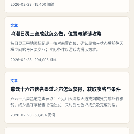
2026-02-23 · 15,400 阅读
文章
鸣潮日灵三窖成就怎么做，位置与解谜攻略
按日灵三窖地图标记逐一核对前置点位，确认显像带状态后前往天
槎空间站与日灵交互；实际条件以游戏内提示为准。
2026-02-23 · 204,995 阅读
文章
燕云十六声侠名墨道之声怎么获得，获取攻略与条件
燕云十六声墨道之声获取：不见山天降接天道找烟霞叟完成丝竹雅
韵，终乡墨守亭检查书信触发，未时到七色坪找余歌完成对话。
2026-02-23 · 50,434 阅读