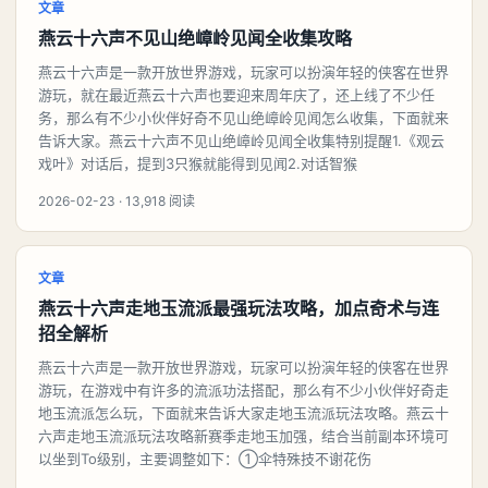
文章
燕云十六声不见山绝嶂岭见闻全收集攻略
燕云十六声是一款开放世界游戏，玩家可以扮演年轻的侠客在世界
游玩，就在最近燕云十六声也要迎来周年庆了，还上线了不少任
务，那么有不少小伙伴好奇不见山绝嶂岭见闻怎么收集，下面就来
告诉大家。燕云十六声不见山绝嶂岭见闻全收集特别提醒1.《观云
戏叶》对话后，提到3只猴就能得到见闻2.对话智猴
2026-02-23 · 13,918 阅读
文章
燕云十六声走地玉流派最强玩法攻略，加点奇术与连
招全解析
燕云十六声是一款开放世界游戏，玩家可以扮演年轻的侠客在世界
游玩，在游戏中有许多的流派功法搭配，那么有不少小伙伴好奇走
地玉流派怎么玩，下面就来告诉大家走地玉流派玩法攻略。燕云十
六声走地玉流派玩法攻略新赛季走地玉加强，结合当前副本环境可
以坐到To级别，主要调整如下：①伞特殊技不谢花伤