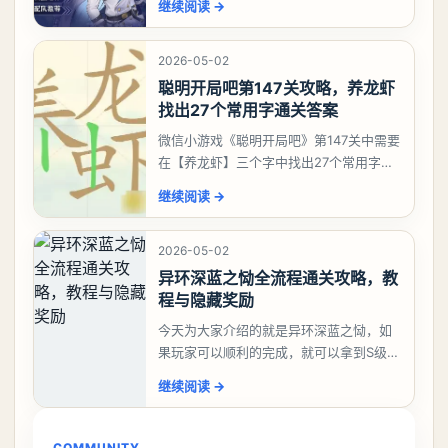
继续阅读
→
有娜娜莉缺另外一个二队C想打深渊也可以
考虑养个白藏
2026-05-02
聪明开局吧第147关攻略，养龙虾
找出27个常用字通关答案
微信小游戏《聪明开局吧》第147关中需要
在【养龙虾】三个字中找出27个常用字，
答案是一、二、三、介、尢、龙、兰、
继续阅读
→
大、夫、夰、巾、中、虫、下、虾、卜、
囗、吓、卟、
2026-05-02
异环深蓝之恸全流程通关攻略，教
程与隐藏奖励
今天为大家介绍的就是异环深蓝之恸，如
果玩家可以顺利的完成，就可以拿到S级弧
盘，性价比非常高。不过在初期难度还是
继续阅读
→
比较高的，对于那些新手玩家并不建议直
接去挑战。今天
COMMUNITY