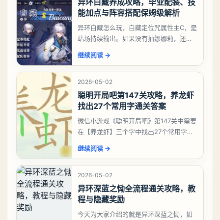
异环白藏养成攻略，毕业配装、技
能加点与阵容搭配保姆级解析
异环白藏怎么玩，白藏定位咒属性主C，是
站场持续输出。如果没有抽娜娜莉，还没
有肝出来小吱，有白藏的话可以先用着。
继续阅读
→
有娜娜莉缺另外一个二队C想打深渊也可以
考虑养个白藏
2026-05-02
聪明开局吧第147关攻略，养龙虾
找出27个常用字通关答案
微信小游戏《聪明开局吧》第147关中需要
在【养龙虾】三个字中找出27个常用字，
答案是一、二、三、介、尢、龙、兰、
继续阅读
→
大、夫、夰、巾、中、虫、下、虾、卜、
囗、吓、卟、
2026-05-02
异环深蓝之恸全流程通关攻略，教
程与隐藏奖励
今天为大家介绍的就是异环深蓝之恸，如