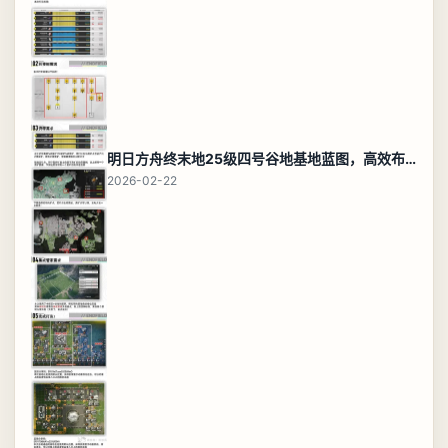
明日方舟终末地25级四号谷地基地蓝图，高效布局规划
2026-02-22