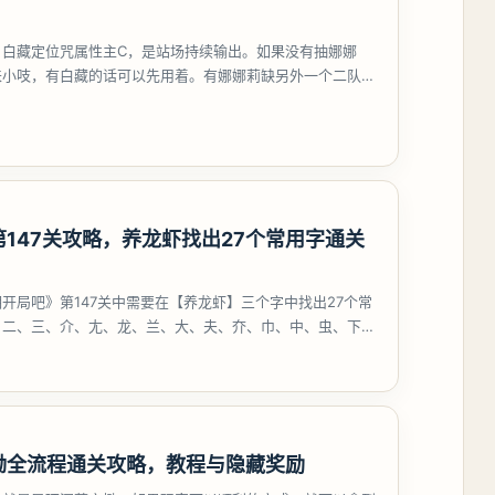
，白藏定位咒属性主C，是站场持续输出。如果没有抽娜娜
来小吱，有白藏的话可以先用着。有娜娜莉缺另外一个二队C
考虑养个白藏
147关攻略，养龙虾找出27个常用字通关
开局吧》第147关中需要在【养龙虾】三个字中找出27个常
、二、三、介、尢、龙、兰、大、夫、夰、巾、中、虫、下、
、卟、
恸全流程通关攻略，教程与隐藏奖励