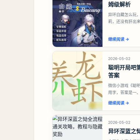
姆级解析
异环白藏怎么玩
莉，还没有肝出
想打深渊也可以
继续阅读
→
2026-05-02
聪明开局吧第
答案
微信小游戏《聪明
用字，答案是一
虾、卜、囗、吓
继续阅读
→
2026-05-02
异环深蓝之