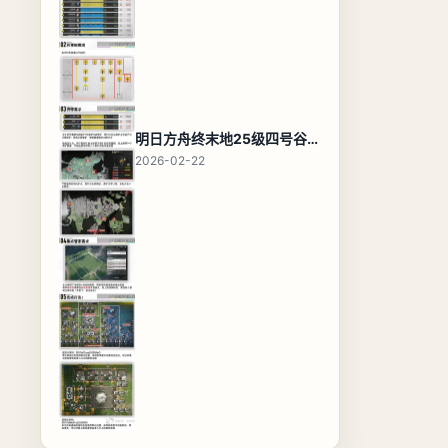
明日方舟终末地25级四号谷地基地蓝图，高效布局规划
2026-02-22