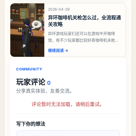
象委托唤孤归任务攻
2026-04-29
异环咖啡机关枪怎么过，全流程通
关攻略
异环游戏玩家们还可以在游戏中开咖啡
馆，有不少玩家都比较好奇咖啡机关枪应
该怎么过，今天游戏熊就给大家带来咖啡
继续阅读
→
机关枪攻略。异环咖啡机关枪怎么过一、
解锁条件都市大亨等
COMMUNITY
玩家评论
0
分享真实体验，友善交流。
评论暂时无法加载，请稍后重试。
写下你的想法