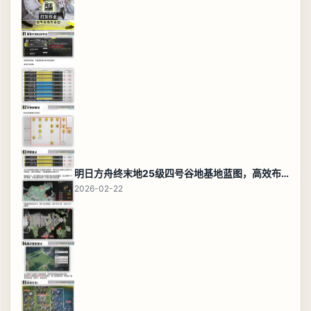
明日方舟终末地25级四号谷地基地蓝图，高效布局规划
2026-02-22