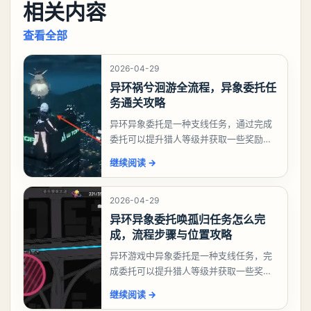
相关内容
查看全部
2026-04-29
异环祸兮洄游全流程，异象委托任
务通关攻略
异环异象委托是一种支线任务，通过完成
委托可以提升猎人等级并获取一些奖励，
相信有不少玩家十分好奇祸兮洄游任务怎
继续阅读
→
么做，下面就来告诉大家。异环异象委托
祸兮洄游任务攻略
2026-04-29
异环异象委托唤孤归任务怎么完
成，流程步骤与位置攻略
异环游戏中异象委托是一种支线任务，完
成委托可以提升猎人等级并获取一些奖
励，不少玩家都很好奇唤孤归任务应该怎
继续阅读
→
么做，今天游戏熊就来告诉大家。异环异