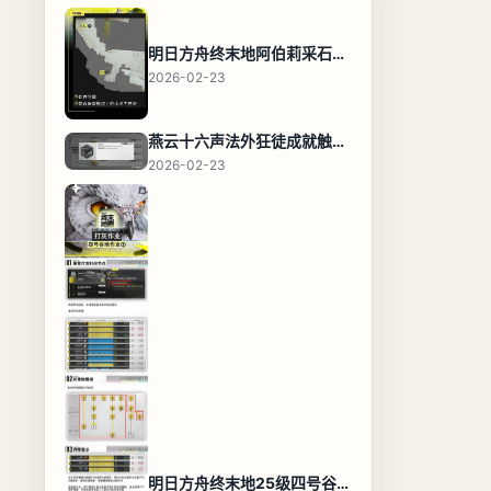
明日方舟终末地阿伯莉采石场宝箱全收集攻略，全点位分布图与路线
2026-02-23
燕云十六声法外狂徒成就触发条件与通关攻略
2026-02-23
明日方舟终末地25级四号谷地基地蓝图，高效布局规划