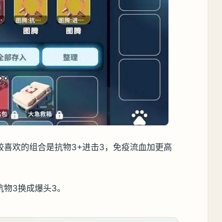
较喜欢的组合是抗物3+进击3，免疫流血加更高
抗物3换成爆头3。