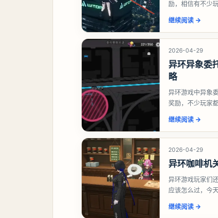
励，相信有不少
异象委托祸兮洄
继续阅读
→
2026-04-29
异环异象委
略
异环游戏中异象
奖励，不少玩家
异环异象委托唤
继续阅读
→
2026-04-29
异环咖啡机
异环游戏玩家们
应该怎么过，今
过一、解锁条件
继续阅读
→