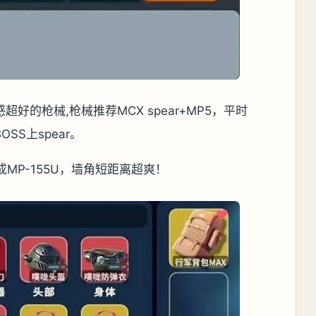
好的枪械,枪械推荐MCX spear+MP5，平时
S上spear。
MP-155U，墙角短距离超爽！