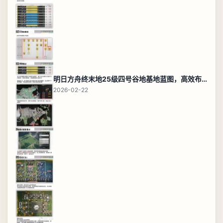
明日方舟终末地25级四号谷地基地蓝图，高效布局规划
2026-02-22