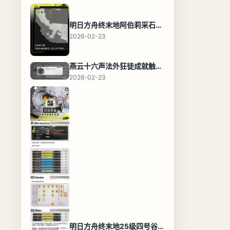
明日方舟终末地阿伯莉采石场宝箱全收集攻略，全点位分布图与路线
2026-02-23
燕云十六声法外狂徒成就触发条件与通关攻略
2026-02-23
明日方舟终末地25级四号谷地基地蓝图，高效布局规划