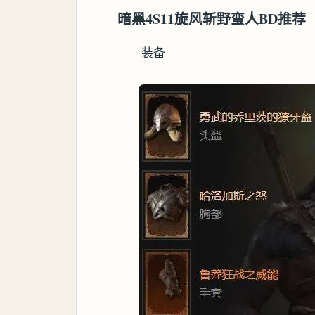
暗黑4S11旋风斩野蛮人BD推荐
装备