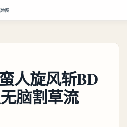
点地图
野蛮人旋风斩BD
级无脑割草流