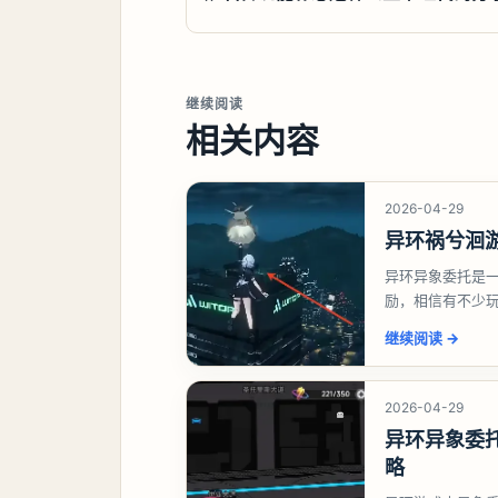
继续阅读
相关内容
2026-04-29
异环祸兮洄
异环异象委托是
励，相信有不少
异象委托祸兮洄
继续阅读
→
2026-04-29
异环异象委
略