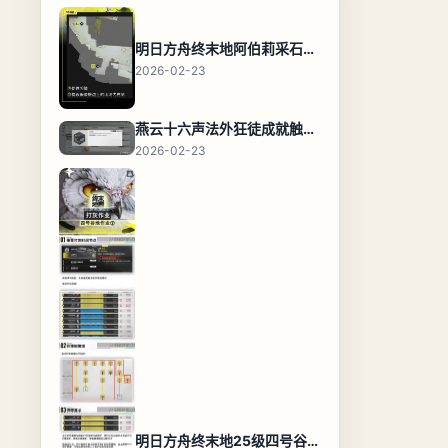
明日方舟终末地阿伯莉采石场宝箱全收集攻略，全点位分布图与路线
2026-02-23
燕云十六声法外狂徒成就触发条件与通关攻略
2026-02-23
明日方舟终末地25级四号谷地基地蓝图，高效布局规划