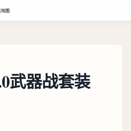
点地图
.0武器战套装