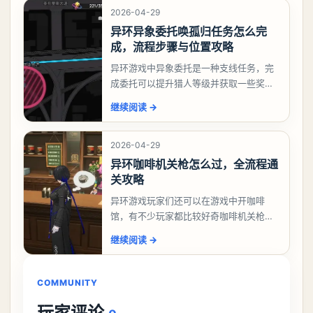
2026-04-29
异环异象委托唤孤归任务怎么完
成，流程步骤与位置攻略
异环游戏中异象委托是一种支线任务，完
成委托可以提升猎人等级并获取一些奖
励，不少玩家都很好奇唤孤归任务应该怎
继续阅读
→
么做，今天游戏熊就来告诉大家。异环异
象委托唤孤归任务攻
2026-04-29
异环咖啡机关枪怎么过，全流程通
关攻略
异环游戏玩家们还可以在游戏中开咖啡
馆，有不少玩家都比较好奇咖啡机关枪应
该怎么过，今天游戏熊就给大家带来咖啡
继续阅读
→
机关枪攻略。异环咖啡机关枪怎么过一、
解锁条件都市大亨等
COMMUNITY
玩家评论