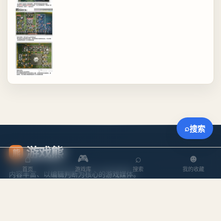
⌕
搜索
游戏熊
熊
⌂
🎮
⌕
☻
首页
游戏库
搜索
我的收藏
内容丰富、以编辑判断为核心的游戏媒体。
探索
内容